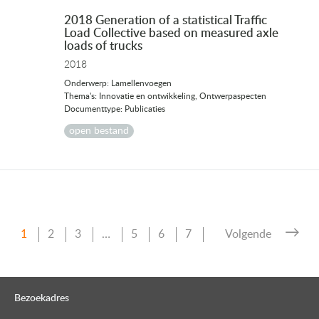
2018 Generation of a statistical Traffic
Load Collective based on measured axle
loads of trucks
2018
Onderwerp: Lamellenvoegen
Thema's: Innovatie en ontwikkeling, Ontwerpaspecten
Documenttype: Publicaties
open bestand
Pagina
Pagina
Pagina
Pagina
Pagina
Pagina
1
2
3
…
5
6
7
Volgende
Berichten
paginering
Bezoekadres