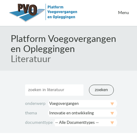
Menu
Naar
de
Platform Voegovergangen
inhoud
en Opleggingen
springen
Literatuur
zoeken
onderwerp
thema
documenttype