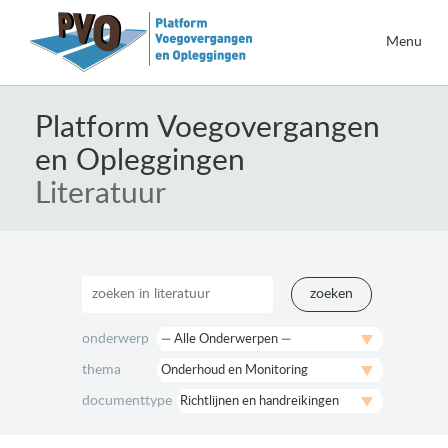
Menu
Naar
de
Platform Voegovergangen
inhoud
en Opleggingen
springen
Literatuur
zoeken
onderwerp
thema
documenttype