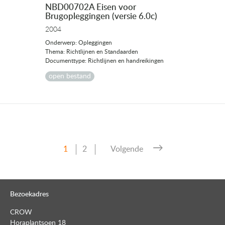
NBD00702A Eisen voor
Brugopleggingen (versie 6.0c)
2004
Onderwerp: Opleggingen
Thema: Richtlijnen en Standaarden
Documenttype: Richtlijnen en handreikingen
open bestand
Pagina
Pagina
1
2
Volgende
Berichten
paginering
Bezoekadres
CROW
Horaplantsoen 18