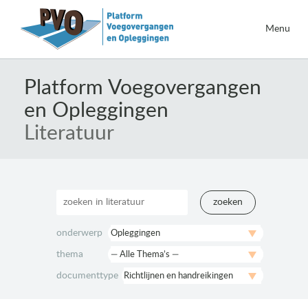
Menu
Naar
de
Platform Voegovergangen
inhoud
en Opleggingen
springen
Literatuur
zoeken
onderwerp
thema
documenttype