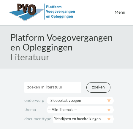
Menu
Naar
de
Platform Voegovergangen
inhoud
en Opleggingen
springen
Literatuur
zoeken
onderwerp
thema
documenttype