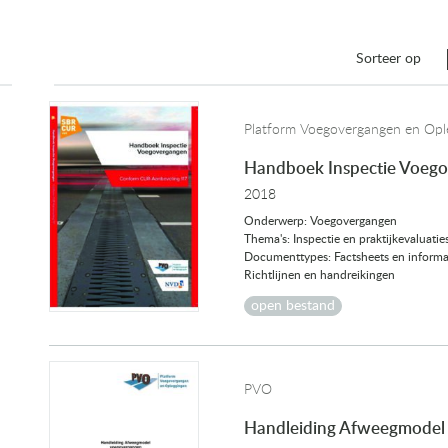
Sorteer op
Platform Voegovergangen en Opl
Handboek Inspectie Voeg
2018
Onderwerp: Voegovergangen
Thema's: Inspectie en praktijkevaluat
Documenttypes: Factsheets en informa
Richtlijnen en handreikingen
open bestand
PVO
Handleiding Afweegmodel
g