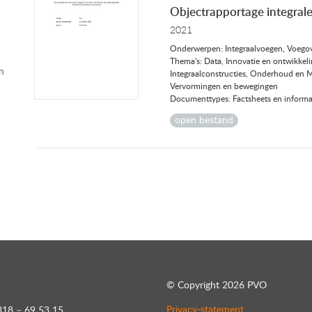
Objectrapportage integral
2021
Onderwerpen: Integraalvoegen, Voego
Thema's: Data, Innovatie en ontwikkelin
n
Integraalconstructies, Onderhoud en 
Vervormingen en bewegingen
Documenttypes: Factsheets en informat
open bestand
© Copyright
2026 PVO
Privacy-statement
318 – 69 53 15