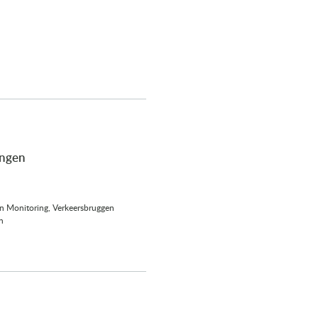
angen
 Monitoring, Verkeersbruggen
n