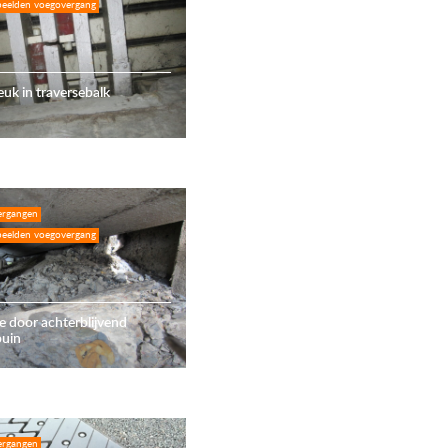
eelden voegovergang
euk in traversebalk
ergangen
eelden voegovergang
 door achterblijvend
puin
ergangen