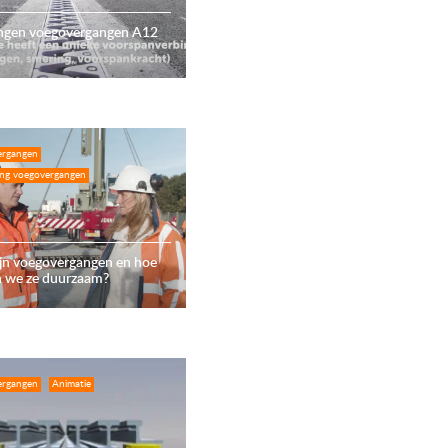
ngen voegovergangen A12
ergangen
ing voegovergangen
ijn voegovergangen en hoe
 we ze duurzaam?
ergangen
Animatie