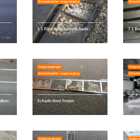
Schadebeelden voegovergang
Schadeb
1.1 Rijrooster betonschade
7.1 Br
Voegovergangen
Voegov
Schadebeelden voegovergang
Schadeb
alken
Schade door frezen
Schade
sloop
Voegovergangen
Voegov