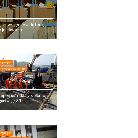
gie: voegrenovatie brug
ijn Heteren
ergangen
ing voegovergangen
mpen van staalvezelbeton
ngervoeg (2.1)
ergangen