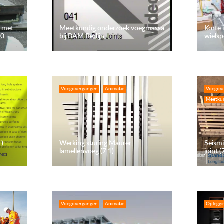
e met
Meetkundig onderzoek voegmassa
Korte
50
bij BAM Berlijn
wiels
Voegovergangen
Animatie
Voegov
Meetku
1)
Werking sturing Maurer
Seism
lamellenvoeg (7.1)
joint (
Voegovergangen
Animatie
Opleggi