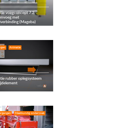
tie voegconcept 7.2
lenvoeg met
lverbinding (Mageba)
ngen
Animatie
tie rubber oplegsysteem
ijdelement
ergangen
Meetkundig onderzoek