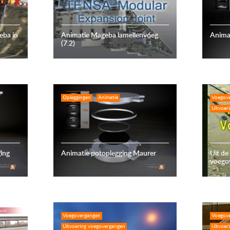
eba in
Animatie Mageba lamellenvoeg
Animat
(7.2)
Opleggingen
Animatie
Voegov
Uitvoer
ing
Animatie potoplegging Maurer
Uit de
voegov
Voegovergangen
Voegov
Uitvoering voegovergangen
Uitvoer