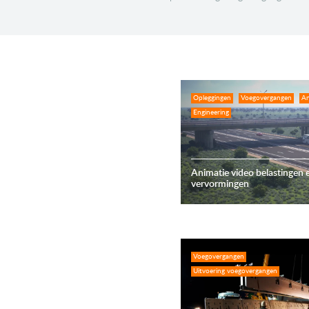
Opleggingen
Voegovergangen
An
Engineering
Animatie video belastingen 
vervormingen
Voegovergangen
Uitvoering voegovergangen