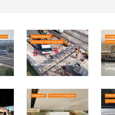
imatie
Voegovergangen
Opleggi
Uitvoering voegovergangen
Uitvoer
en
Voegovergangen PWA-brug
Verva
opleg
Opleggingen
Uitvoering opleggingen
Voegov
Uitvoer