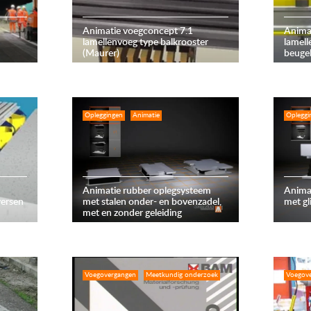
Animatie voegconcept 7.1
Anima
lamellenvoeg type balkrooster
lamel
(Maurer)
beuge
Opleggingen
Animatie
Opleggi
Animatie rubber oplegsysteem
Anima
versen
met stalen onder- en bovenzadel,
met gl
met en zonder geleiding
Voegovergangen
Meetkundig onderzoek
Voegov