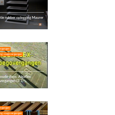
ie rubber oplegging Maurer
ergangen
ing voegovergangen
 oude doos: Algaflex
ergangen (3.1)
ergangen
ing voegovergangen