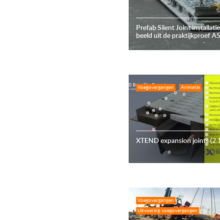
Prefab Silent Joint installati
beeld uit de praktijkproef A
Voegovergangen
Animatie
XTEND expansion joints (2.
Voegovergangen
Uitvoering voegovergangen