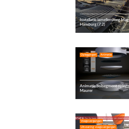
Installatie lamellenvoeg Mag
Hamburg (7.2)
Opleggingen
Animatie
Animatie bolsegment oplegg
Maurer
Voegovergangen
Uitvoering voegovergangen