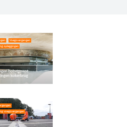
ngen
Voegovergangen
ing opleggingen
ngen bolsegment
gingen kokerbrug
ergangen
ing voegovergangen