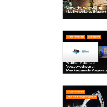
Vervanging voegsysteem me
tijdelijke werkbrug (Maurer)
Voegovergangen
Engineering
Webinar: Rekentool
Voegbewegingen en
Meerkeuzemodel Voegover
Voegovergangen
Uitvoering voegovergangen