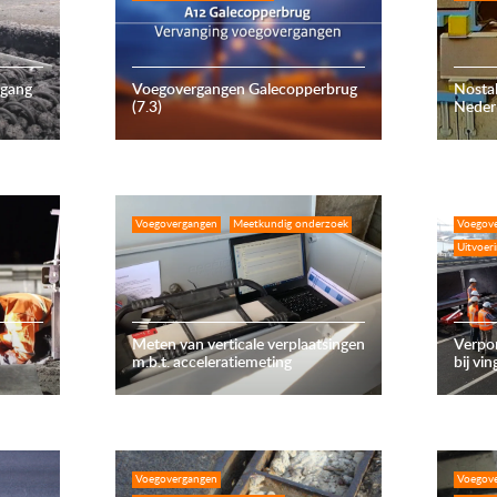
rgang
Voegovergangen Galecopperbrug
Nostal
(7.3)
Nederr
Voegovergangen
Meetkundig onderzoek
Voegov
Uitvoer
Meten van verticale verplaatsingen
Verpo
m.b.t. acceleratiemeting
bij vi
Voegovergangen
Voegov