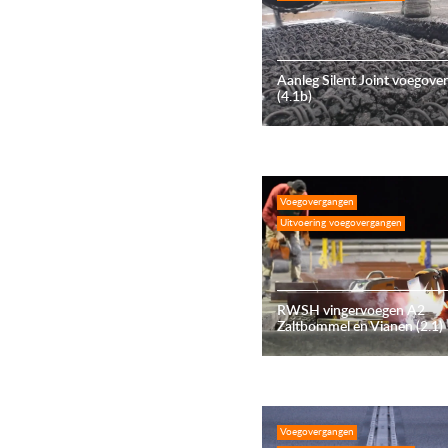
Aanleg Silent Joint voegove
(4.1b)
Voegovergangen
Uitvoering voegovergangen
RWSH vingervoegen A2
Zaltbommel en Vianen (2.1)
Voegovergangen