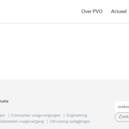
Over PVO
Actueel
matie
gen
Concepten voegovergangen
Engineering
Zoek
debeelden voegovergang
Uitvoering opleggingen