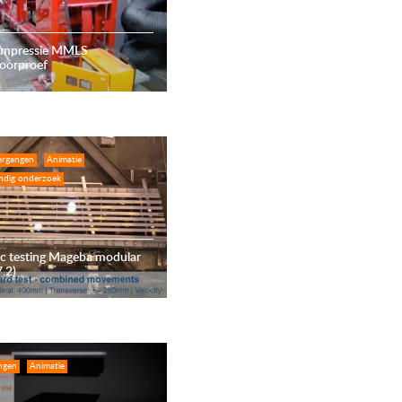
 impressie MMLS
poorproef
ergangen
Animatie
ndig onderzoek
ic testing Mageba modular
7.2)
ngen
Animatie