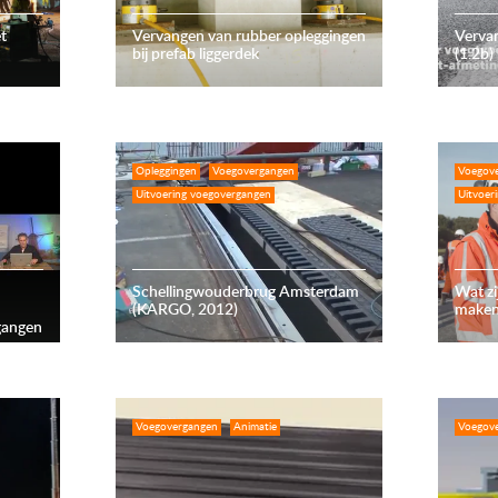
t
Vervangen van rubber opleggingen
Verva
bij prefab liggerdek
(1.2b)
Opleggingen
Voegovergangen
Voegov
Uitvoering voegovergangen
Uitvoer
Schellingwouderbrug Amsterdam
Wat z
(KARGO, 2012)
maken
gangen
Voegovergangen
Animatie
Voegov