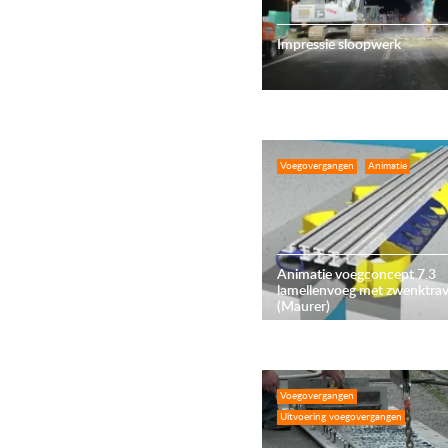
Impressie sloopwerk
Voegovergangen
Animatie
Animatie voegconcept 7.3
lamellenvoeg met zwenktra
(Maurer)
Voegovergangen
Uitvoering voegovergangen