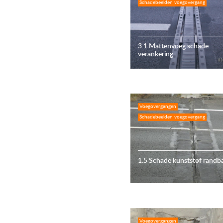
Schadebeelden voegovergang
3.1 Mattenvoeg schade
verankering
Voegovergangen
Schadebeelden voegovergang
1.5 Schade kunststof randb
Voegovergangen