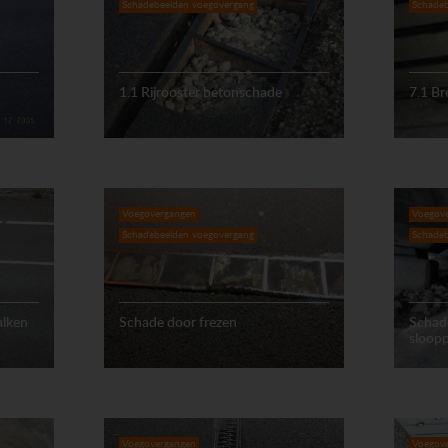
Schadebeelden voegovergang
Schadeb
1.1 Rijrooster betonschade
7.1 Br
Voegovergangen
Voegov
Schadebeelden voegovergang
Schadeb
alken
Schade door frezen
Schade
sloop
Voegovergangen
Voegov