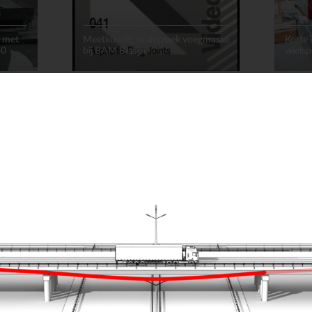
e met
Meetkundig onderzoek voegmassa
Korte
50
bij BAM Berlijn
wiels
Voegovergangen
Animatie
Voegov
Meetku
1)
Werking sturing Maurer
Seism
lamellenvoeg (7.1)
joint (
Voegovergangen
Animatie
Opleggi