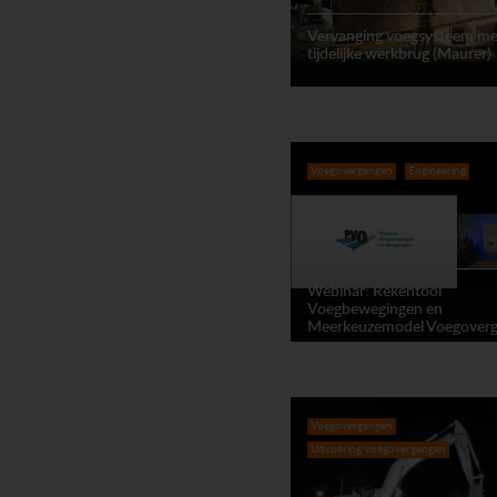
Vervanging voegsysteem me
tijdelijke werkbrug (Maurer)
Voegovergangen
Engineering
Webinar: Rekentool
Voegbewegingen en
Meerkeuzemodel Voegover
Voegovergangen
Uitvoering voegovergangen