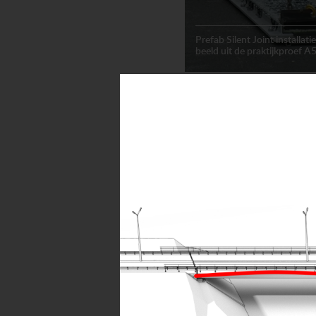
Prefab Silent Joint installati
beeld uit de praktijkproef A
Voegovergangen
Animatie
XTEND expansion joints (2.
Voegovergangen
Uitvoering voegovergangen