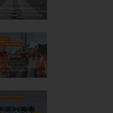
ngen voegovergangen A12
ergangen
ing voegovergangen
ijn voegovergangen en hoe
 we ze duurzaam?
ergangen
Animatie