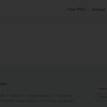
Over PVO
Actueel
matie
gen
Concepten voegovergangen
Engineering
Zoek
debeelden voegovergang
Uitvoering opleggingen