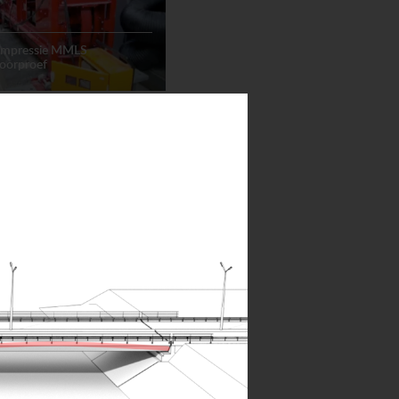
 impressie MMLS
poorproef
ergangen
Animatie
ndig onderzoek
ic testing Mageba modular
7.2)
ngen
Animatie