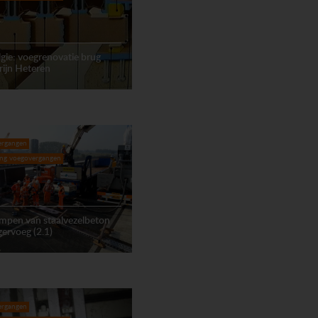
gie: voegrenovatie brug
ijn Heteren
ergangen
ing voegovergangen
mpen van staalvezelbeton
ngervoeg (2.1)
ergangen