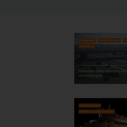
Opleggingen
Voegovergangen
An
Engineering
Animatie video belastingen 
vervormingen
Voegovergangen
Uitvoering voegovergangen