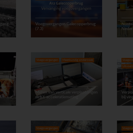
rgang
Voegovergangen Galecopperbrug
Nostal
(7.3)
Nederr
Voegovergangen
Meetkundig onderzoek
Voegov
Uitvoer
Meten van verticale verplaatsingen
Verpo
m.b.t. acceleratiemeting
bij vi
Voegovergangen
Voegov