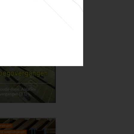
ie rubber oplegging Maurer
ergangen
ing voegovergangen
 oude doos: Algaflex
ergangen (3.1)
ergangen
ing voegovergangen