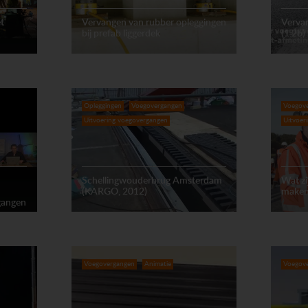
t
Vervangen van rubber opleggingen
Verva
bij prefab liggerdek
(1.2b)
Opleggingen
Voegovergangen
Voegov
Uitvoering voegovergangen
Uitvoer
Schellingwouderbrug Amsterdam
Wat z
(KARGO, 2012)
maken
gangen
Voegovergangen
Animatie
Voegov