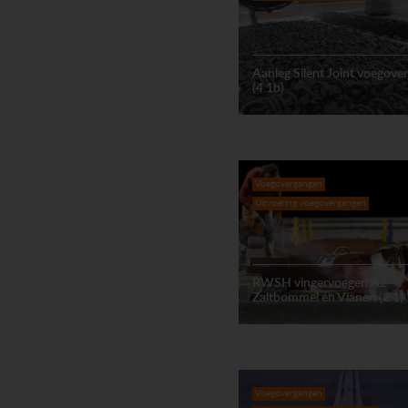
Aanleg Silent Joint voegove
(4.1b)
Voegovergangen
Uitvoering voegovergangen
RWSH vingervoegen A2
Zaltbommel en Vianen (2.1)
Voegovergangen