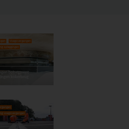
ngen
Voegovergangen
ing opleggingen
ngen bolsegment
gingen kokerbrug
ergangen
ing voegovergangen