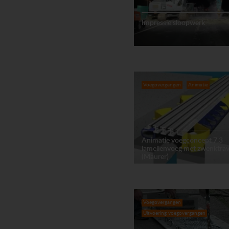
Impressie sloopwerk
Voegovergangen
Animatie
Animatie voegconcept 7.3
lamellenvoeg met zwenktra
(Maurer)
Voegovergangen
Uitvoering voegovergangen