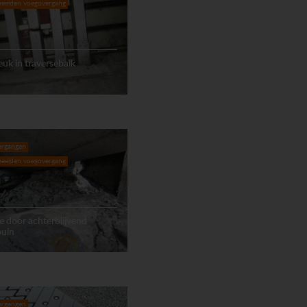
eelden voegovergang
euk in traversebalk
ergangen
eelden voegovergang
 door achterblijvend
puin
ergangen