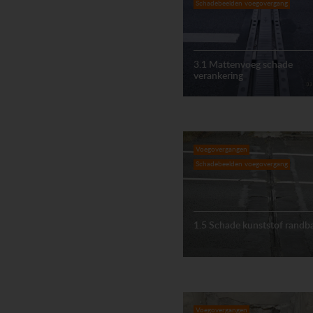
Schadebeelden voegovergang
3.1 Mattenvoeg schade
verankering
Voegovergangen
Schadebeelden voegovergang
1.5 Schade kunststof randb
Voegovergangen