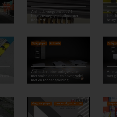
Animatie voegconcept 7.1
Anima
lamellenvoeg type balkrooster
lamel
(Maurer)
beuge
Opleggingen
Animatie
Opleggi
Animatie rubber oplegsysteem
Anima
versen
met stalen onder- en bovenzadel,
met gl
met en zonder geleiding
Voegovergangen
Meetkundig onderzoek
Voegov