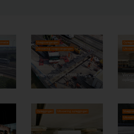
imatie
Voegovergangen
Opleggi
Uitvoering voegovergangen
Uitvoer
en
Voegovergangen PWA-brug
Verva
opleg
Opleggingen
Uitvoering opleggingen
Voegov
Uitvoer