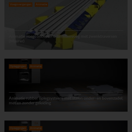
Voegovergangen
Animatie
Animatie voegconcept 7.3 lamellenvoeg met zwenktraversen
(Maurer)
Opleggingen
Animatie
Animatie rubber oplegsysteem met stalen onder- en bovenzadel,
met en zonder geleiding
Opleggingen
Animatie