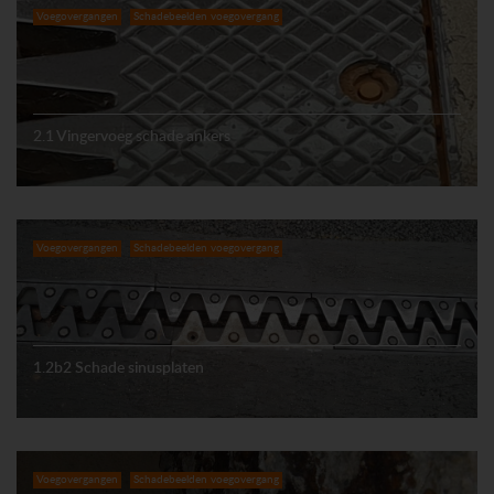
Voegovergangen
Schadebeelden voegovergang
2.1 Vingervoeg schade ankers
Voegovergangen
Schadebeelden voegovergang
1.2b2 Schade sinusplaten
Voegovergangen
Schadebeelden voegovergang