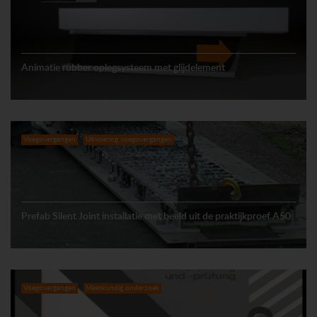
Animatie rubber oplegsysteem met glijdelement
Voegovergangen
Uitvoering voegovergangen
Prefab Silent Joint installatie met beeld uit de praktijkproef A50
Voegovergangen
Meetkundig onderzoek