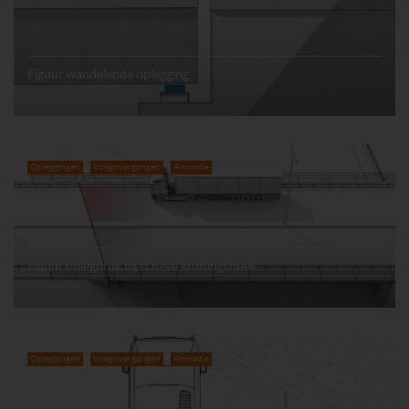
Figuur wandelende oplegging
Opleggingen
Voegovergangen
Animatie
Figuur oplegdruk bij scheve kruisingshoek
Opleggingen
Voegovergangen
Animatie