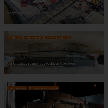
Voegovergangen PWA-brug
Opleggingen
Voegovergangen
Uitvoering opleggingen
Vervangen bolsegment opleggingen kokerbrug
Voegovergangen
Uitvoering voegovergangen