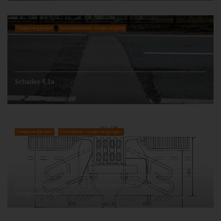
Voegovergangen
Schadebeelden voegovergang
Schades 4.1a
Voegovergangen
Concepten voegovergangen
RUB F80 rijbaanovergang (oud concept meervoudige
voegovergang)