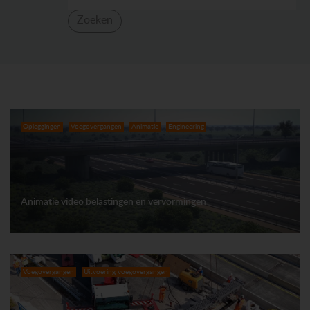
Zoeken
Opleggingen
Voegovergangen
Animatie
Engineering
Animatie video belastingen en vervormingen
Voegovergangen
Uitvoering voegovergangen