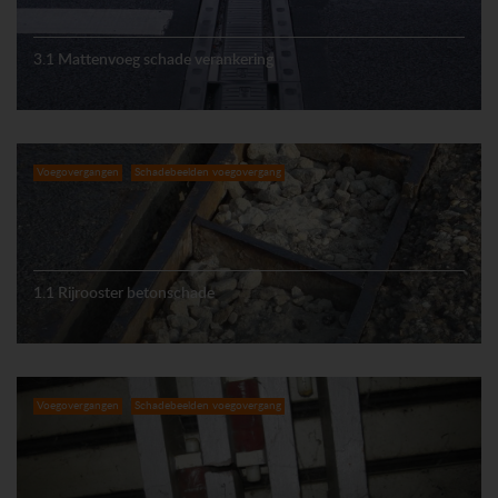
3.1 Mattenvoeg schade verankering
Voegovergangen
Schadebeelden voegovergang
1.1 Rijrooster betonschade
Voegovergangen
Schadebeelden voegovergang