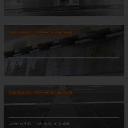
Lekkage
Voegovergangen
Schadebeelden voegovergang
Lekkage
Voegovergangen
Schadebeelden voegovergang
Schades 4.1a – onthechting flanken