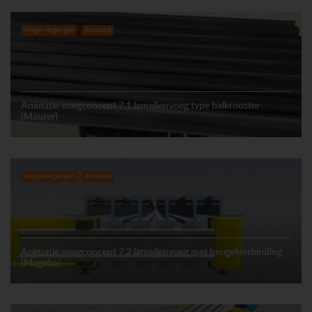
Voegovergangen
Animatie
Animatie voegconcept 7.1 lamellenvoeg type balkrooster
(Maurer)
Voegovergangen
Animatie
Animatie voegconcept 7.2 lamellenvoeg met beugelverbinding
(Mageba)