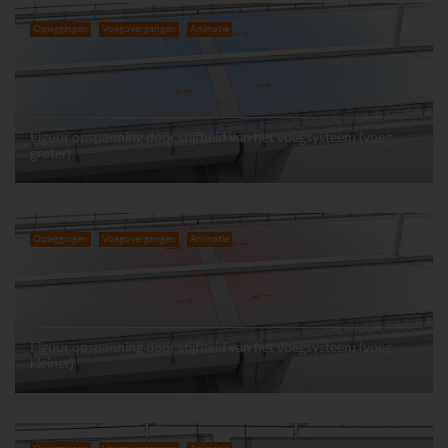
Opleggingen
Voegovergangen
Animatie
Figuur opspanning door stijfheid van het voegsysteem (voeg
groter)
Opleggingen
Voegovergangen
Animatie
Figuur opspanning door stijfheid van het voegsysteem (voeg
kleiner)