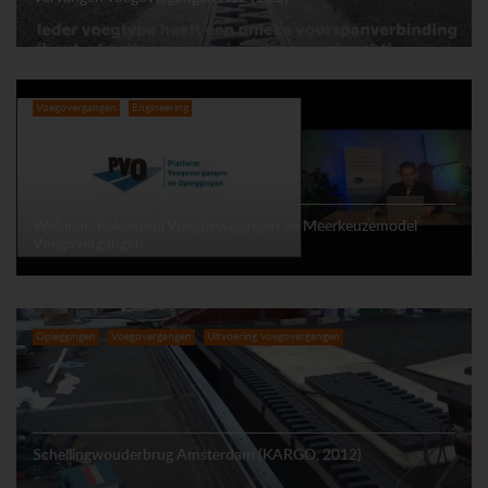
Voegovergangen
Engineering
Webinar: Rekentool Voegbewegingen en Meerkeuzemodel
Voegovergangen
Opleggingen
Voegovergangen
Uitvoering voegovergangen
Schellingwouderbrug Amsterdam (KARGO, 2012)