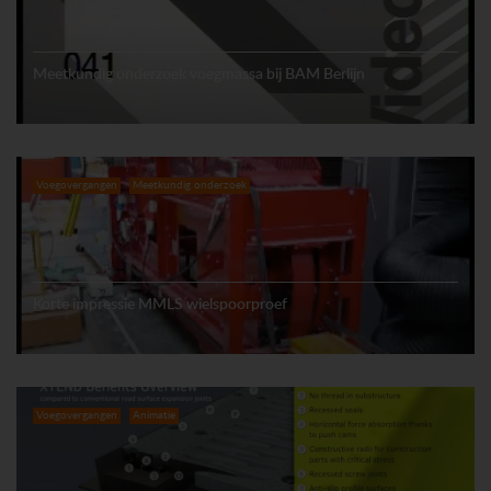
Meetkundig onderzoek voegmassa bij BAM Berlijn
Voegovergangen
Meetkundig onderzoek
Korte impressie MMLS wielspoorproef
Voegovergangen
Animatie