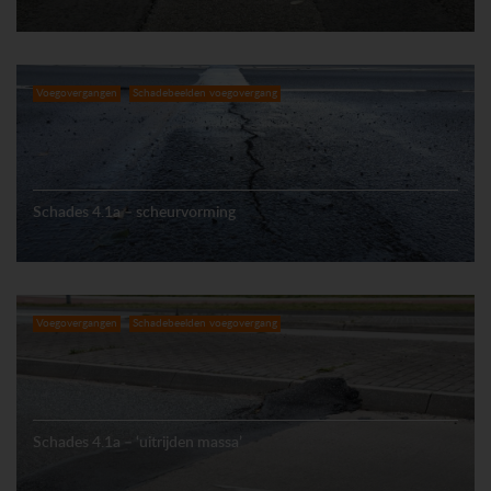
Voegovergangen
Schadebeelden voegovergang
Schades 4.1a – scheurvorming
Voegovergangen
Schadebeelden voegovergang
Schades 4.1a – ‘uitrijden massa’