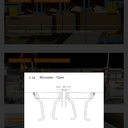
Voegovergangen
Uitvoering voegovergangen
Nostalgie: voegrenovatie brug Nederrijn Heteren
Voegovergangen
Uitvoering voegovergangen
RWSH vingervoegen A2 Zaltbommel en Vianen (2.1)
Voegovergangen
Meetkundig onderzoek