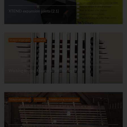
XTEND expansion joints (2.1)
Voegovergangen
Animatie
Werking sturing Maurer lamellenvoeg (7.1)
Voegovergangen
Animatie
Meetkundig onderzoek