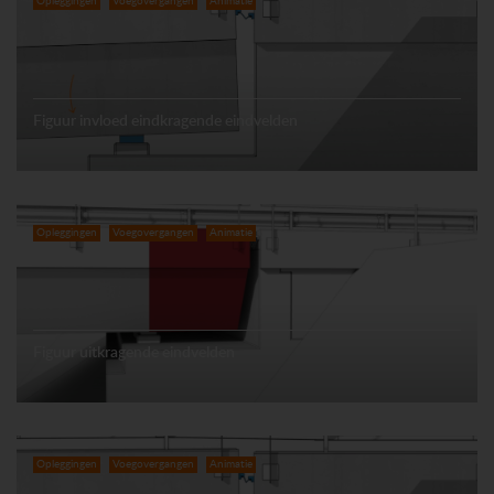
Opleggingen
Voegovergangen
Animatie
Figuur invloed eindkragende eindvelden
Opleggingen
Voegovergangen
Animatie
Figuur uitkragende eindvelden
Opleggingen
Voegovergangen
Animatie