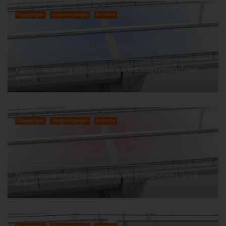
Opleggingen
Voegovergangen
Animatie
Figuur opspanning door stijfheid van het voegsysteem (voeg
groter)
Opleggingen
Voegovergangen
Animatie
Figuur opspanning door stijfheid van het voegsysteem (voeg
kleiner)