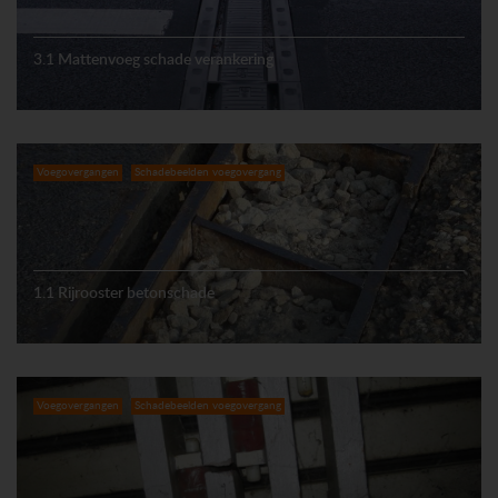
3.1 Mattenvoeg schade verankering
Voegovergangen
Schadebeelden voegovergang
1.1 Rijrooster betonschade
Voegovergangen
Schadebeelden voegovergang