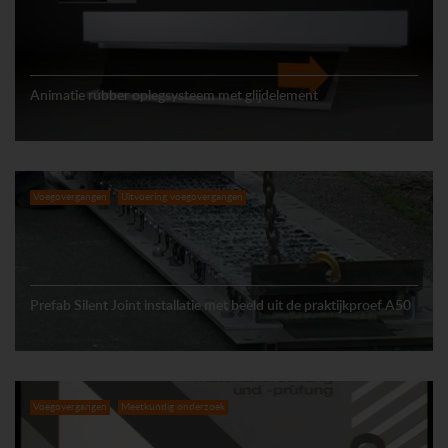
Animatie rubber oplegsysteem met glijdelement
Voegovergangen
Uitvoering voegovergangen
Prefab Silent Joint installatie met beeld uit de praktijkproef A50
Voegovergangen
Meetkundig onderzoek