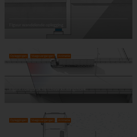
Figuur wandelende oplegging
Opleggingen
Voegovergangen
Animatie
Figuur oplegdruk bij scheve kruisingshoek
Opleggingen
Voegovergangen
Animatie