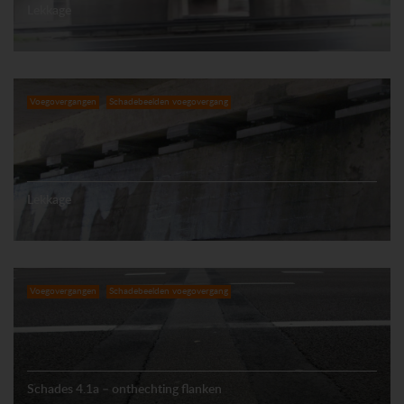
Lekkage
Voegovergangen
Schadebeelden voegovergang
Lekkage
Voegovergangen
Schadebeelden voegovergang
Schades 4.1a – onthechting flanken