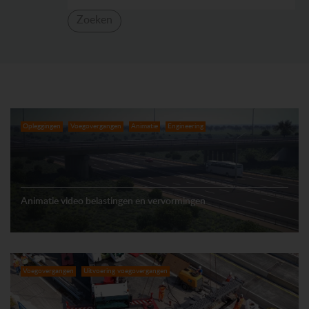
Zoeken
Opleggingen
Voegovergangen
Animatie
Engineering
Animatie video belastingen en vervormingen
Voegovergangen
Uitvoering voegovergangen