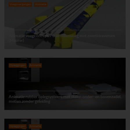
Voegovergangen
Animatie
Animatie voegconcept 7.3 lamellenvoeg met zwenktraversen
(Maurer)
Opleggingen
Animatie
Animatie rubber oplegsysteem met stalen onder- en bovenzadel,
met en zonder geleiding
Opleggingen
Animatie