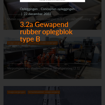
Opleggingen
Concepten opleggingen
22 december 2022
Meten van verticale verplaatsingen m.b.t. acceleratiemeting
3.2a Gewapend
rubber oplegblok
type B
Voegovergangen
Uitvoering voegovergangen
Verpompen van staalvezelbeton bij vingervoeg (2.1)
Voegovergangen
Schadebeelden voegovergang