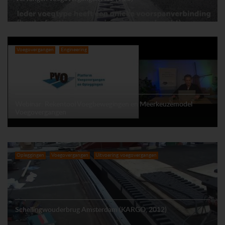
Voegovergangen
Engineering
Webinar: Rekentool Voegbewegingen en Meerkeuzemodel
Voegovergangen
Opleggingen
Voegovergangen
Uitvoering voegovergangen
Schellingwouderbrug Amsterdam (KARGO, 2012)