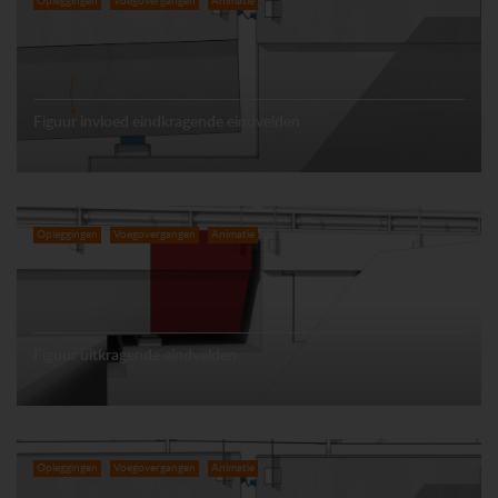
Opleggingen
Voegovergangen
Animatie
Figuur invloed eindkragende eindvelden
Opleggingen
Voegovergangen
Animatie
Figuur uitkragende eindvelden
Opleggingen
Voegovergangen
Animatie