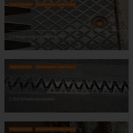
Voegovergangen
Schadebeelden voegovergang
2.1 Vingervoeg schade ankers
Voegovergangen
Schadebeelden voegovergang
1.2b2 Schade sinusplaten
Voegovergangen
Schadebeelden voegovergang