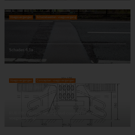
Voegovergangen
Schadebeelden voegovergang
Schades 4.1a
Voegovergangen
Concepten voegovergangen
RUB F80 rijbaanovergang (oud concept meervoudige
voegovergang)