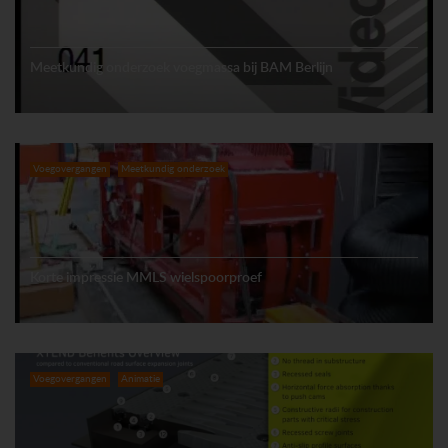
Meetkundig onderzoek voegmassa bij BAM Berlijn
Voegovergangen
Meetkundig onderzoek
Korte impressie MMLS wielspoorproef
Voegovergangen
Animatie