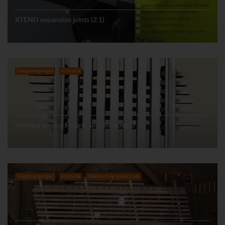
XTEND expansion joints (2.1)
Voegovergangen
Animatie
Werking sturing Maurer lamellenvoeg (7.1)
Voegovergangen
Animatie
Meetkundig onderzoek