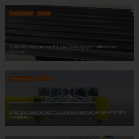
Voegovergangen
Animatie
Animatie voegconcept 7.1 lamellenvoeg type balkrooster
(Maurer)
Voegovergangen
Animatie
Animatie voegconcept 7.2 lamellenvoeg met beugelverbinding
(Mageba)