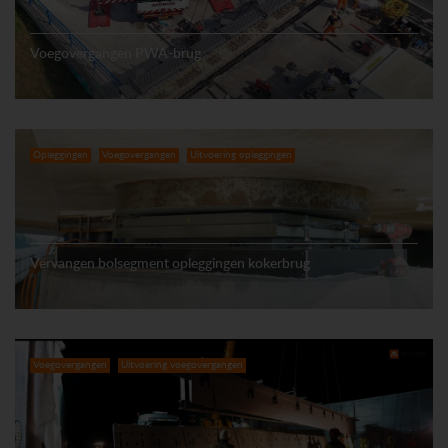
Voegovergangen PWA-brug
Opleggingen
Voegovergangen
Uitvoering opleggingen
Vervangen bolsegment opleggingen kokerbrug
Voegovergangen
Uitvoering voegovergangen