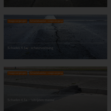
Voegovergangen
Schadebeelden voegovergang
Schades 4.1a – scheurvorming
Voegovergangen
Schadebeelden voegovergang
Schades 4.1a – ‘uitrijden massa’