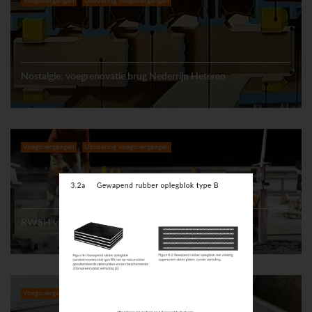
Voegovergangen
Uitvoering voegovergangen
Nostalgie: voegrenovatie brug Nederrijn Heteren
Voegovergangen
Uitvoering voegovergangen
RWSH vingervoegen A2 Zaltbommel en Vianen (2.1)
Voegovergangen
Meetkundig onderzoek