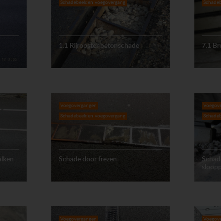
Schadebeelden voegovergang
Schadeb
1.1 Rijrooster betonschade
7.1 Br
Voegovergangen
Voegov
Schadebeelden voegovergang
Schadeb
alken
Schade door frezen
Schade
sloop
Voegovergangen
Voegov