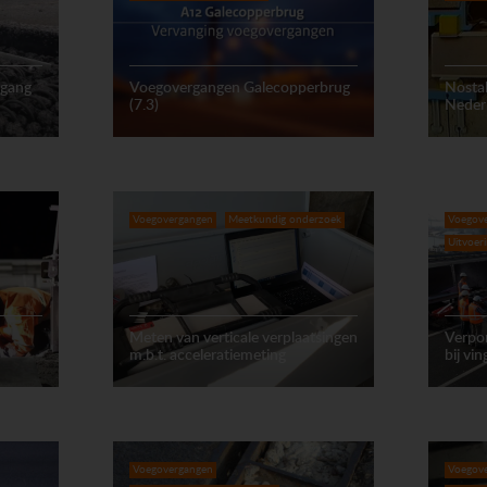
rgang
Voegovergangen Galecopperbrug
Nostal
(7.3)
Nederr
Voegovergangen
Meetkundig onderzoek
Voegov
Uitvoer
Meten van verticale verplaatsingen
Verpo
m.b.t. acceleratiemeting
bij vi
Voegovergangen
Voegov