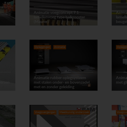
Animatie voegconcept 7.1
Anima
lamellenvoeg type balkrooster
lamel
(Maurer)
beuge
Opleggingen
Animatie
Opleggi
Animatie rubber oplegsysteem
Anima
versen
met stalen onder- en bovenzadel,
met gl
met en zonder geleiding
Voegovergangen
Meetkundig onderzoek
Voegov