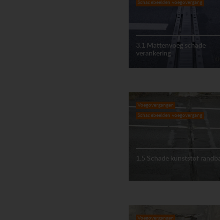
Schadebeelden voegovergang
3.1 Mattenvoeg schade
verankering
Voegovergangen
Schadebeelden voegovergang
1.5 Schade kunststof randb
Voegovergangen