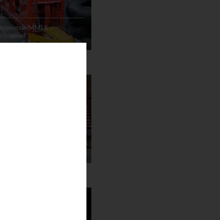
 impressie MMLS
poorproef
ergangen
Animatie
ndig onderzoek
ic testing Mageba modular
7.2)
ngen
Animatie