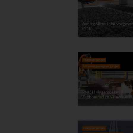
Aanleg Silent Joint voegove
(4.1b)
Voegovergangen
Uitvoering voegovergangen
RWSH vingervoegen A2
Zaltbommel en Vianen (2.1)
Voegovergangen