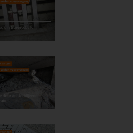
eelden voegovergang
euk in traversebalk
ergangen
eelden voegovergang
 door achterblijvend
puin
ergangen