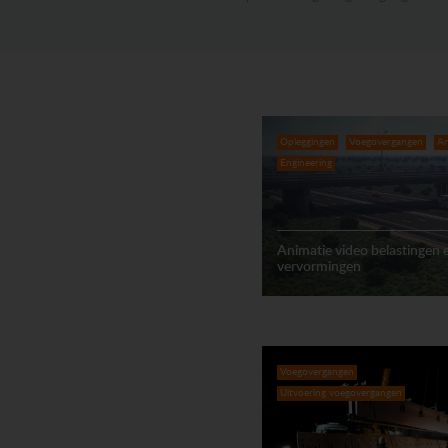
Opleggingen
Voegovergangen
An
Engineering
Animatie video belastingen 
vervormingen
Voegovergangen
Uitvoering voegovergangen