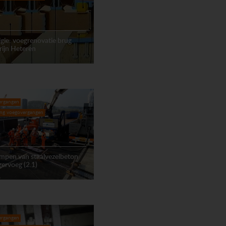
gie: voegrenovatie brug
ijn Heteren
ergangen
ing voegovergangen
mpen van staalvezelbeton
ngervoeg (2.1)
ergangen