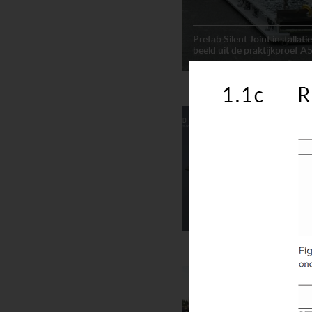
Prefab Silent Joint installati
beeld uit de praktijkproef A
Voegovergangen
Animatie
XTEND expansion joints (2.
Voegovergangen
Uitvoering voegovergangen