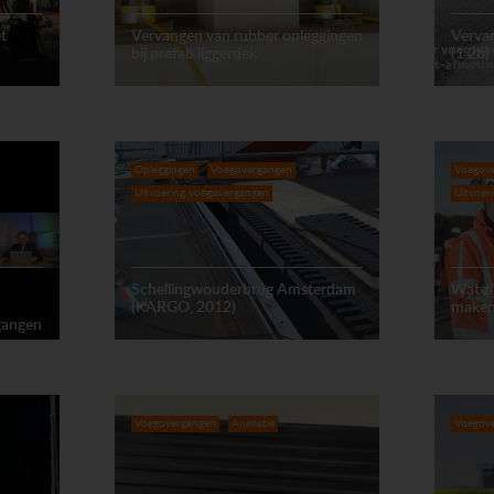
t
Vervangen van rubber opleggingen
Verva
bij prefab liggerdek
(1.2b)
Opleggingen
Voegovergangen
Voegov
Uitvoering voegovergangen
Uitvoer
Schellingwouderbrug Amsterdam
Wat z
(KARGO, 2012)
maken
gangen
Voegovergangen
Animatie
Voegov