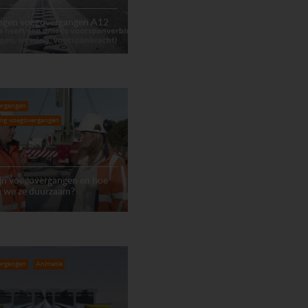
ngen voegovergangen A12
ergangen
ing voegovergangen
ijn voegovergangen en hoe
 we ze duurzaam?
ergangen
Animatie