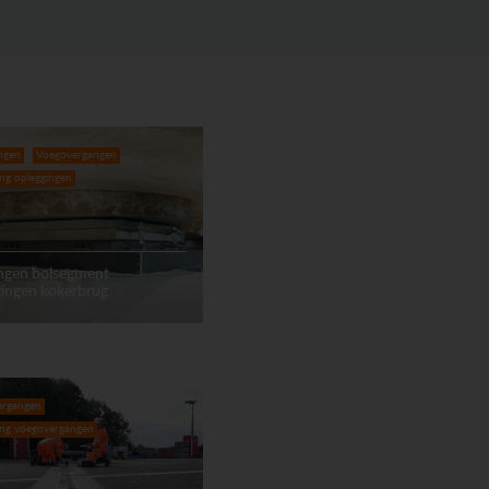
ngen
Voegovergangen
ing opleggingen
ngen bolsegment
gingen kokerbrug
ergangen
ing voegovergangen