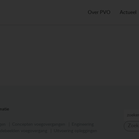
Over PVO
Actueel
matie
gen
Concepten voegovergangen
Engineering
Zoek
debeelden voegovergang
Uitvoering opleggingen