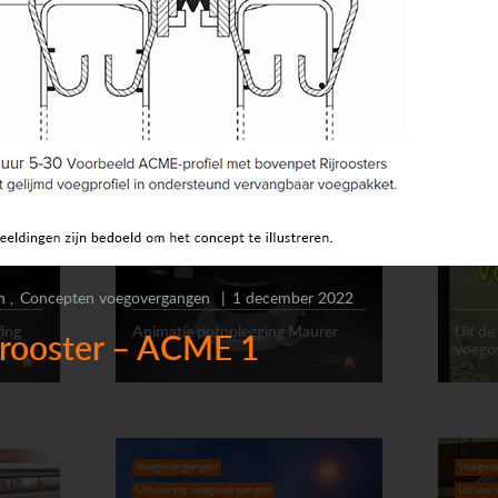
eba in
Animatie Mageba lamellenvoeg
Animat
(7.2)
Opleggingen
Animatie
Voegov
Uitvoer
n
Concepten voegovergangen
1 december 2022
ing
Animatie potoplegging Maurer
Uit de
jrooster – ACME 1
voegov
Voegovergangen
Voegov
Uitvoering voegovergangen
Uitvoer