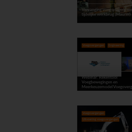
Vervanging voegsysteem me
tijdelijke werkbrug (Maurer)
Voegovergangen
Engineering
Webinar: Rekentool
Voegbewegingen en
Meerkeuzemodel Voegover
Voegovergangen
Uitvoering voegovergangen