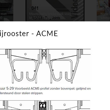
e met
Meetkundig onderzoek voegmassa
Korte
50
bij BAM Berlijn
wiels
Voegovergangen
Animatie
Voegov
Meetku
1)
Werking sturing Maurer
Seism
lamellenvoeg (7.1)
joint (
Voegovergangen
Animatie
Opleggi