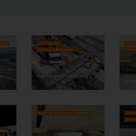
imatie
Voegovergangen
Opleggi
Uitvoering voegovergangen
Uitvoer
en
Voegovergangen PWA-brug
Verva
opleg
Opleggingen
Uitvoering opleggingen
Voegov
Uitvoer