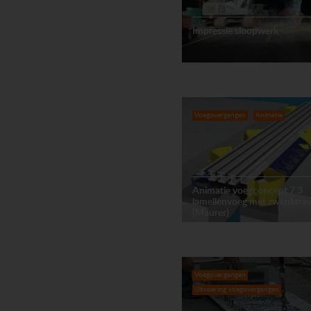
Impressie sloopwerk
Voegovergangen
Animatie
Animatie voegconcept 7.3
lamellenvoeg met zwenktra
(Maurer)
Voegovergangen
Uitvoering voegovergangen