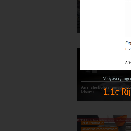
Installatie lamellenvoeg Mag
Hamburg (7.2)
Opleggingen
Animatie
Voegovergange
Animatie bolsegment oplegg
1.1c Ri
Maurer
Voegovergangen
Uitvoering voegovergangen