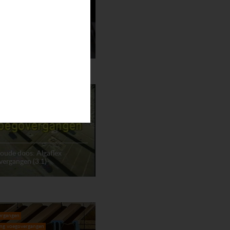
ie rubber oplegging Maurer
ergangen
ing voegovergangen
 oude doos: Algaflex
ergangen (3.1)
ergangen
ing voegovergangen