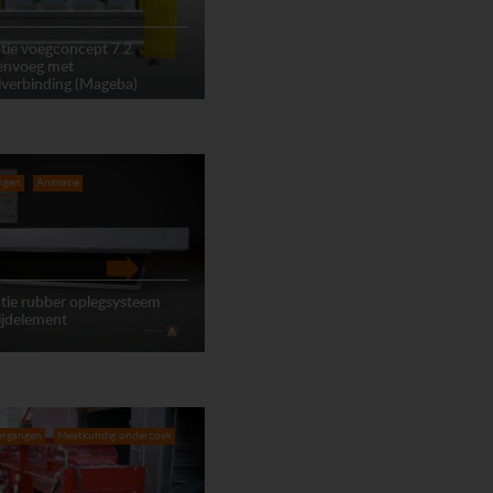
tie voegconcept 7.2
lenvoeg met
lverbinding (Mageba)
ngen
Animatie
tie rubber oplegsysteem
ijdelement
ergangen
Meetkundig onderzoek