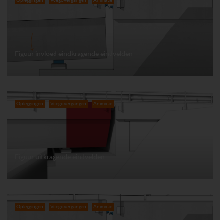
Opleggingen
Voegovergangen
Animatie
Figuur invloed eindkragende eindvelden
Opleggingen
Voegovergangen
Animatie
Figuur uitkragende eindvelden
Opleggingen
Voegovergangen
Animatie