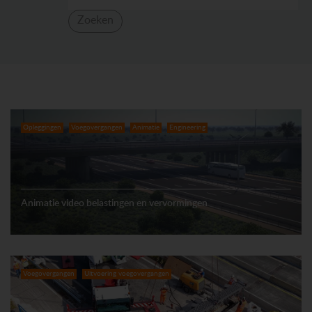
Zoeken
Opleggingen
Voegovergangen
Animatie
Engineering
Animatie video belastingen en vervormingen
Voegovergangen
Uitvoering voegovergangen