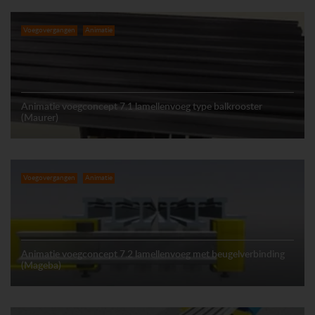
Voegovergangen
Animatie
Animatie voegconcept 7.1 lamellenvoeg type balkrooster
(Maurer)
Voegovergangen
Animatie
Animatie voegconcept 7.2 lamellenvoeg met beugelverbinding
(Mageba)