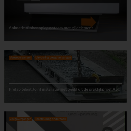
Animatie rubber oplegsysteem met glijdelement
Voegovergangen
Uitvoering voegovergangen
Prefab Silent Joint installatie met beeld uit de praktijkproef A50
Voegovergangen
Meetkundig onderzoek