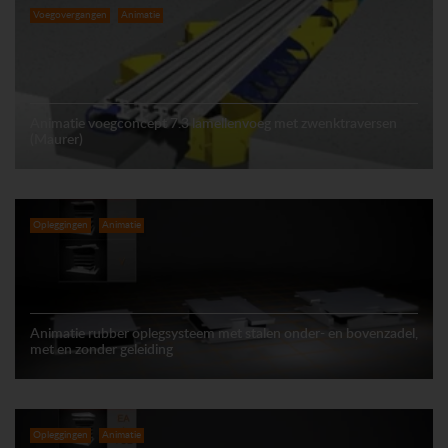
Voegovergangen
Animatie
Animatie voegconcept 7.3 lamellenvoeg met zwenktraversen
(Maurer)
Opleggingen
Animatie
Animatie rubber oplegsysteem met stalen onder- en bovenzadel,
met en zonder geleiding
Opleggingen
Animatie