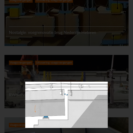
Voegovergangen
Uitvoering voegovergangen
Nostalgie: voegrenovatie brug Nederrijn Heteren
Voegovergangen
Uitvoering voegovergangen
RWSH vingervoegen A2 Zaltbommel en Vianen (2.1)
Voegovergangen
Meetkundig onderzoek