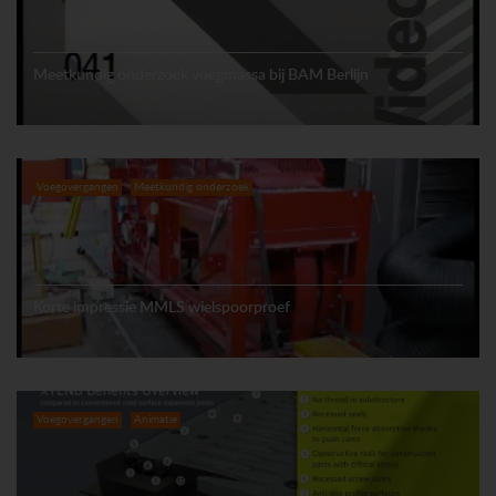
Meetkundig onderzoek voegmassa bij BAM Berlijn
Voegovergangen
Meetkundig onderzoek
Korte impressie MMLS wielspoorproef
Voegovergangen
Animatie