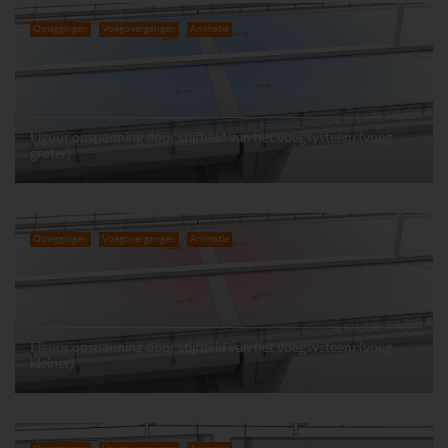
Opleggingen
Voegovergangen
Animatie
Figuur opspanning door stijfheid van het voegsysteem (voeg
groter)
Opleggingen
Voegovergangen
Animatie
Figuur opspanning door stijfheid van het voegsysteem (voeg
kleiner)