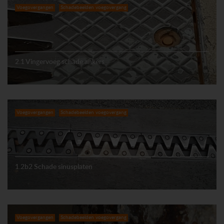
Voegovergangen
Schadebeelden voegovergang
2.1 Vingervoeg schade ankers
Voegovergangen
Schadebeelden voegovergang
1.2b2 Schade sinusplaten
Voegovergangen
Schadebeelden voegovergang