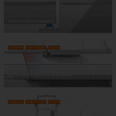
Figuur wandelende oplegging
Opleggingen
Voegovergangen
Animatie
Figuur oplegdruk bij scheve kruisingshoek
Opleggingen
Voegovergangen
Animatie