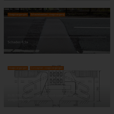
Voegovergangen
Schadebeelden voegovergang
Schades 4.1a
Voegovergangen
Concepten voegovergangen
RUB F80 rijbaanovergang (oud concept meervoudige
voegovergang)