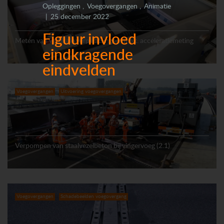
Opleggingen
Voegovergangen
Animatie
25 december 2022
Figuur invloed
Meten van verticale verplaatsingen m.b.t. acceleratiemeting
eindkragende
eindvelden
Voegovergangen
Uitvoering voegovergangen
Verpompen van staalvezelbeton bij vingervoeg (2.1)
Voegovergangen
Schadebeelden voegovergang