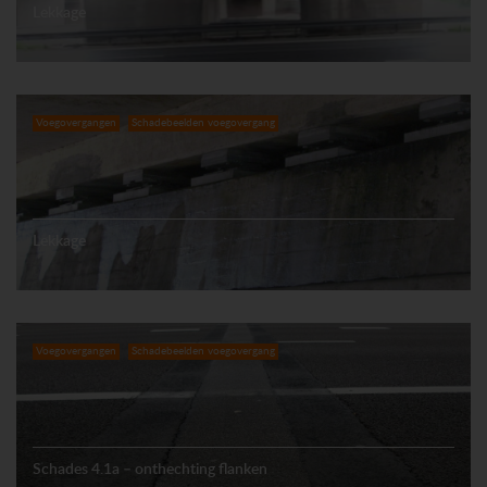
Lekkage
Voegovergangen
Schadebeelden voegovergang
Lekkage
Voegovergangen
Schadebeelden voegovergang
Schades 4.1a – onthechting flanken