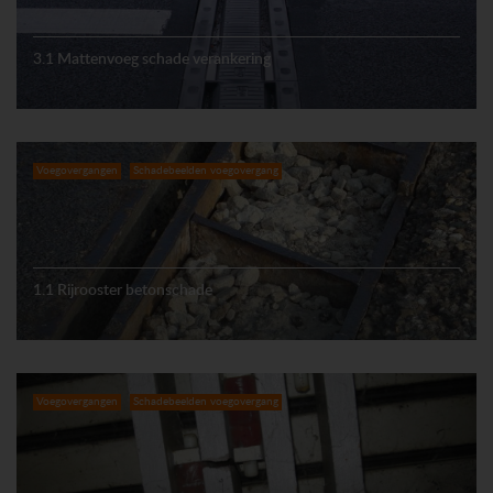
3.1 Mattenvoeg schade verankering
Voegovergangen
Schadebeelden voegovergang
1.1 Rijrooster betonschade
Voegovergangen
Schadebeelden voegovergang