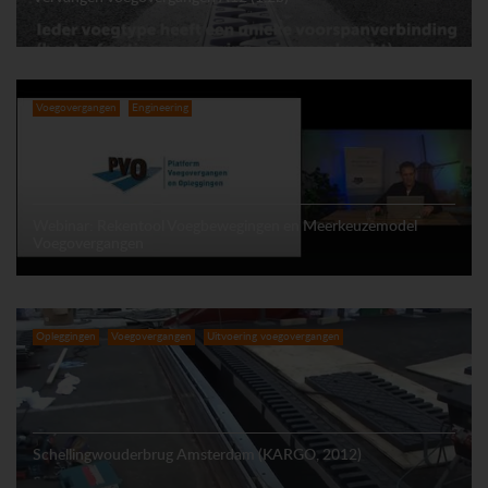
Voegovergangen
Engineering
Webinar: Rekentool Voegbewegingen en Meerkeuzemodel
Voegovergangen
Opleggingen
Voegovergangen
Uitvoering voegovergangen
Schellingwouderbrug Amsterdam (KARGO, 2012)