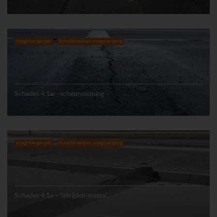
Voegovergangen
Schadebeelden voegovergang
Schades 4.1a – scheurvorming
Voegovergangen
Schadebeelden voegovergang
Schades 4.1a – ‘uitrijden massa’