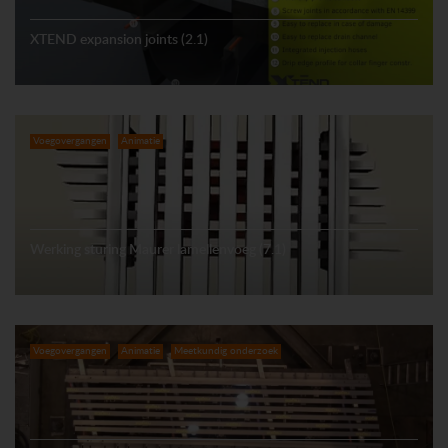
XTEND expansion joints (2.1)
Voegovergangen
Animatie
Werking sturing Maurer lamellenvoeg (7.1)
Voegovergangen
Animatie
Meetkundig onderzoek