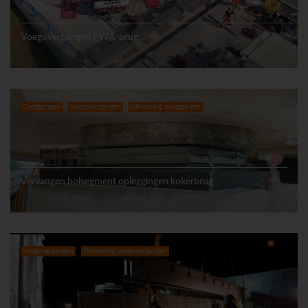
Voegovergangen PWA-brug
Opleggingen
Voegovergangen
Uitvoering opleggingen
Vervangen bolsegment opleggingen kokerbrug
Voegovergangen
Uitvoering voegovergangen