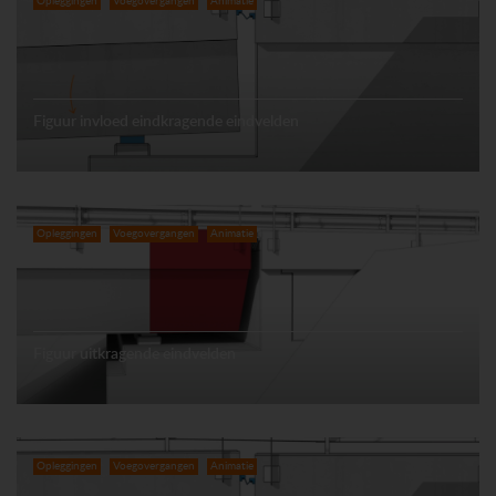
Opleggingen
Voegovergangen
Animatie
Figuur invloed eindkragende eindvelden
Opleggingen
Voegovergangen
Animatie
Figuur uitkragende eindvelden
Opleggingen
Voegovergangen
Animatie