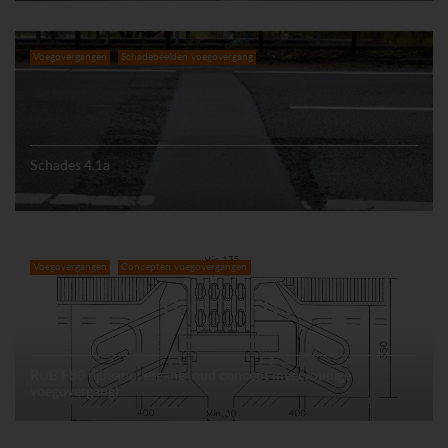
Voegovergangen
Schadebeelden voegovergang
Schades 4.1a
Voegovergangen
Concepten voegovergangen
RUB F80 rijbaanovergang (oud concept meervoudige
voegovergang)