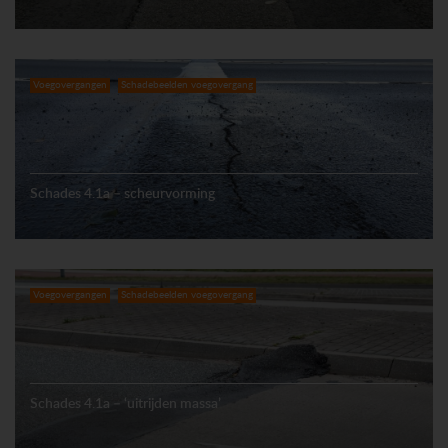
Voegovergangen
Schadebeelden voegovergang
Schades 4.1a – scheurvorming
Voegovergangen
Schadebeelden voegovergang
Schades 4.1a – ‘uitrijden massa’