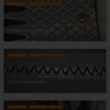
Voegovergangen
Schadebeelden voegovergang
2.1 Vingervoeg schade ankers
Voegovergangen
Schadebeelden voegovergang
1.2b2 Schade sinusplaten
Voegovergangen
Schadebeelden voegovergang