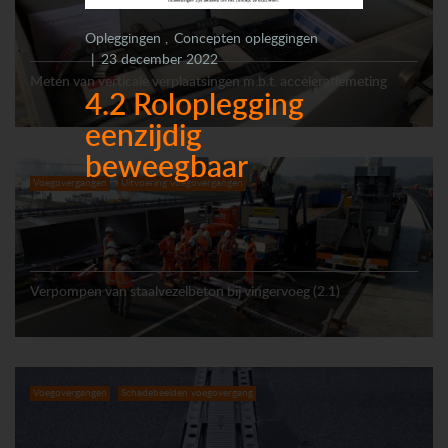
Opleggingen
Concepten opleggingen
23 december 2022
Meten van verticale verplaatsingen m.b.t. acceleratiemeting
4.2 Roloplegging
eenzijdig
beweegbaar
Voegovergangen
Uitvoering voegovergangen
Verpompen van staalvezelbeton bij vingervoeg (2.1)
Voegovergangen
Schadebeelden voegovergang