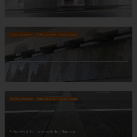
Lekkage
Voegovergangen
Schadebeelden voegovergang
Lekkage
Voegovergangen
Schadebeelden voegovergang
Schades 4.1a – onthechting flanken