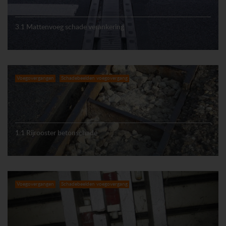
3.1 Mattenvoeg schade verankering
Voegovergangen
Schadebeelden voegovergang
1.1 Rijrooster betonschade
Voegovergangen
Schadebeelden voegovergang