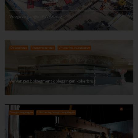
Voegovergangen PWA-brug
Opleggingen
Voegovergangen
Uitvoering opleggingen
Vervangen bolsegment opleggingen kokerbrug
Voegovergangen
Uitvoering voegovergangen