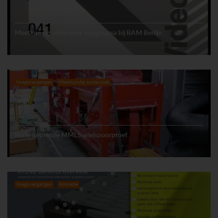
Meetkundig onderzoek voegmassa bij BAM Berlijn
Voegovergangen
Meetkundig onderzoek
Korte impressie MMLS wielspoorproef
Voegovergangen
Animatie