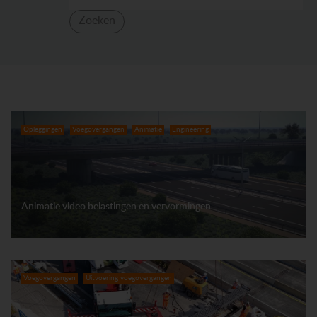
Zoeken
Opleggingen
Voegovergangen
Animatie
Engineering
Animatie video belastingen en vervormingen
Voegovergangen
Uitvoering voegovergangen