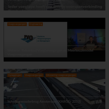
Voegovergangen
Engineering
Webinar: Rekentool Voegbewegingen en Meerkeuzemodel
Voegovergangen
Opleggingen
Voegovergangen
Uitvoering voegovergangen
Schellingwouderbrug Amsterdam (KARGO, 2012)