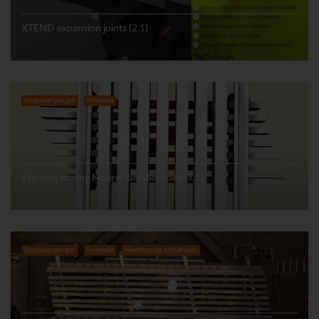
XTEND expansion joints (2.1)
Voegovergangen
Animatie
Werking sturing Maurer lamellenvoeg (7.1)
Voegovergangen
Animatie
Meetkundig onderzoek