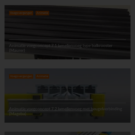
Voegovergangen
Animatie
Animatie voegconcept 7.1 lamellenvoeg type balkrooster
(Maurer)
Voegovergangen
Animatie
Animatie voegconcept 7.2 lamellenvoeg met beugelverbinding
(Mageba)