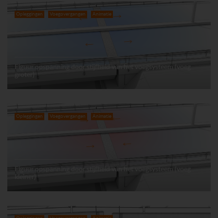
Opleggingen
Voegovergangen
Animatie
Figuur opspanning door stijfheid van het voegsysteem (voeg
groter)
Opleggingen
Voegovergangen
Animatie
Figuur opspanning door stijfheid van het voegsysteem (voeg
kleiner)