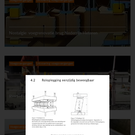
Voegovergangen
Uitvoering voegovergangen
Nostalgie: voegrenovatie brug Nederrijn Heteren
Voegovergangen
Uitvoering voegovergangen
RWSH vingervoegen A2 Zaltbommel en Vianen (2.1)
Voegovergangen
Meetkundig onderzoek