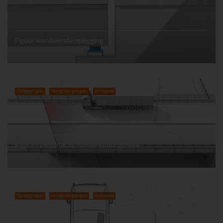
Figuur wandelende oplegging
Opleggingen
Voegovergangen
Animatie
Figuur oplegdruk bij scheve kruisingshoek
Opleggingen
Voegovergangen
Animatie