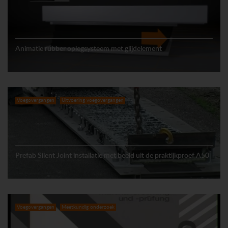
Animatie rubber oplegsysteem met glijdelement
Voegovergangen
Uitvoering voegovergangen
Prefab Silent Joint installatie met beeld uit de praktijkproef A50
Voegovergangen
Meetkundig onderzoek