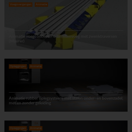
Voegovergangen
Animatie
Animatie voegconcept 7.3 lamellenvoeg met zwenktraversen
(Maurer)
Opleggingen
Animatie
Animatie rubber oplegsysteem met stalen onder- en bovenzadel,
met en zonder geleiding
Opleggingen
Animatie