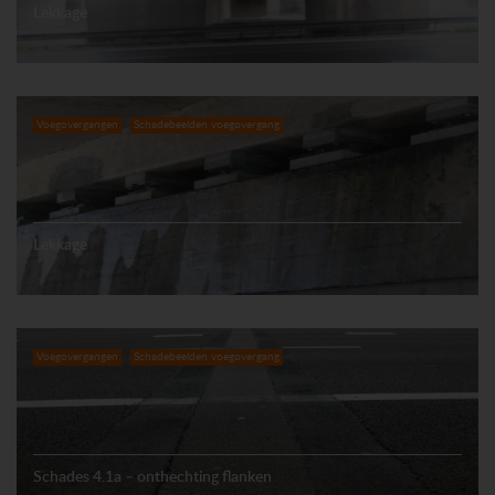
Lekkage
Voegovergangen
Schadebeelden voegovergang
Lekkage
Voegovergangen
Schadebeelden voegovergang
Schades 4.1a – onthechting flanken