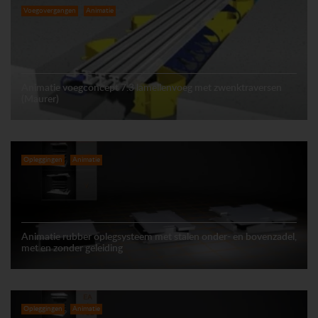
Voegovergangen
Animatie
Animatie voegconcept 7.3 lamellenvoeg met zwenktraversen
(Maurer)
Opleggingen
Animatie
Animatie rubber oplegsysteem met stalen onder- en bovenzadel,
met en zonder geleiding
Opleggingen
Animatie