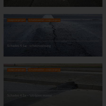
Voegovergangen
Schadebeelden voegovergang
Schades 4.1a – scheurvorming
Voegovergangen
Schadebeelden voegovergang
Schades 4.1a – ‘uitrijden massa’