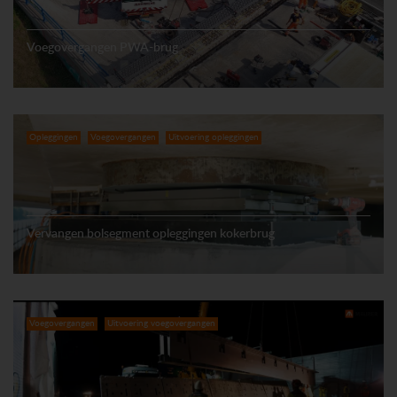
Voegovergangen PWA-brug
Opleggingen
Voegovergangen
Uitvoering opleggingen
Vervangen bolsegment opleggingen kokerbrug
Voegovergangen
Uitvoering voegovergangen