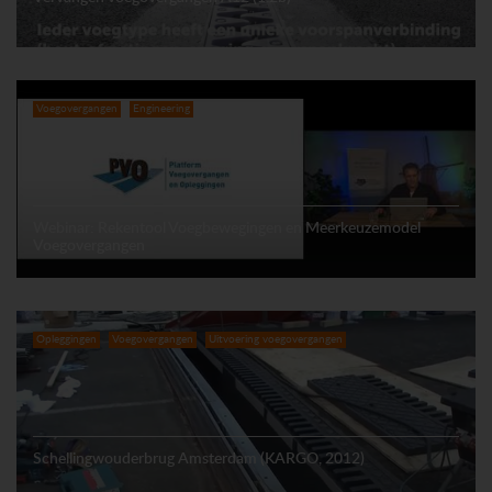
Voegovergangen
Engineering
Webinar: Rekentool Voegbewegingen en Meerkeuzemodel
Voegovergangen
Opleggingen
Voegovergangen
Uitvoering voegovergangen
Schellingwouderbrug Amsterdam (KARGO, 2012)