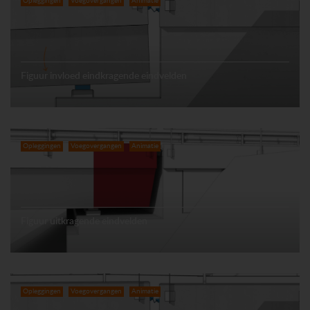
Opleggingen
Voegovergangen
Animatie
Figuur invloed eindkragende eindvelden
Opleggingen
Voegovergangen
Animatie
Figuur uitkragende eindvelden
Opleggingen
Voegovergangen
Animatie