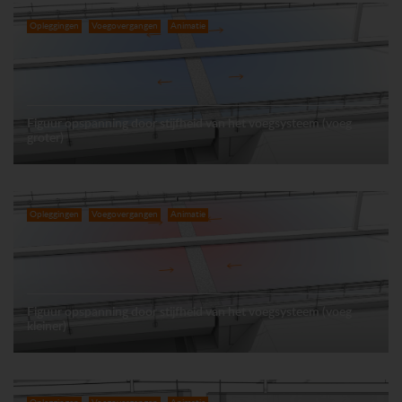
Opleggingen
Voegovergangen
Animatie
Figuur opspanning door stijfheid van het voegsysteem (voeg
groter)
Opleggingen
Voegovergangen
Animatie
Figuur opspanning door stijfheid van het voegsysteem (voeg
kleiner)