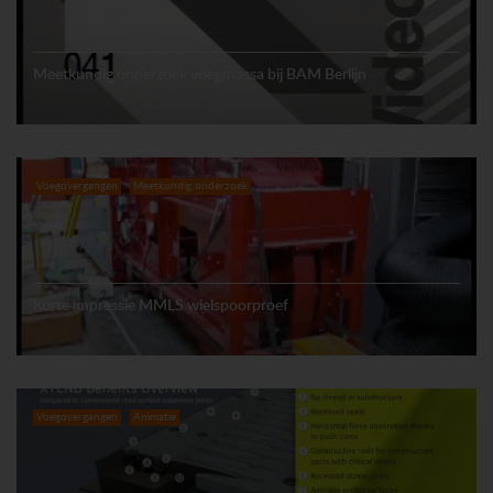
Meetkundig onderzoek voegmassa bij BAM Berlijn
Voegovergangen
Meetkundig onderzoek
Korte impressie MMLS wielspoorproef
Voegovergangen
Animatie