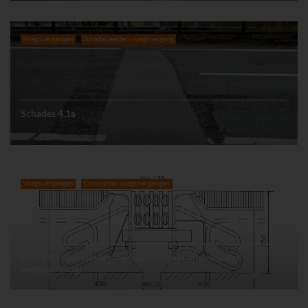
Voegovergangen
Schadebeelden voegovergang
Schades 4.1a
Voegovergangen
Concepten voegovergangen
RUB F80 rijbaanovergang (oud concept meervoudige
voegovergang)