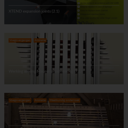
XTEND expansion joints (2.1)
Voegovergangen
Animatie
Werking sturing Maurer lamellenvoeg (7.1)
Voegovergangen
Animatie
Meetkundig onderzoek