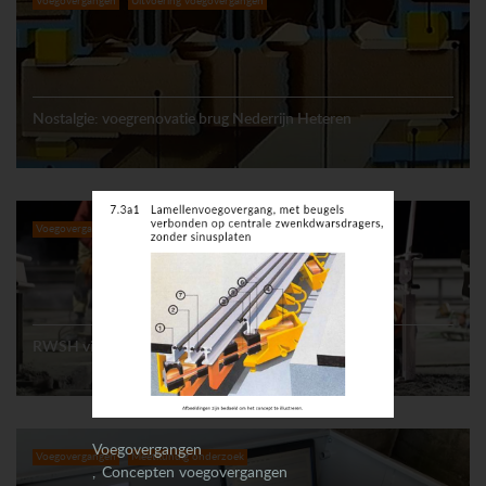
Voegovergangen
Uitvoering voegovergangen
Nostalgie: voegrenovatie brug Nederrijn Heteren
Voegovergangen
Uitvoering voegovergangen
RWSH vingervoegen A2 Zaltbommel en Vianen (2.1)
Voegovergangen
Voegovergangen
Meetkundig onderzoek
Concepten voegovergangen