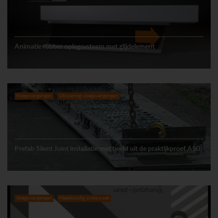
Animatie rubber oplegsysteem met glijdelement
Voegovergangen
Uitvoering voegovergangen
Prefab Silent Joint installatie met beeld uit de praktijkproef A50
Voegovergangen
Meetkundig onderzoek