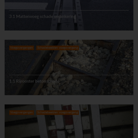
3.1 Mattenvoeg schade verankering
Voegovergangen
Schadebeelden voegovergang
1.1 Rijrooster betonschade
Voegovergangen
Schadebeelden voegovergang