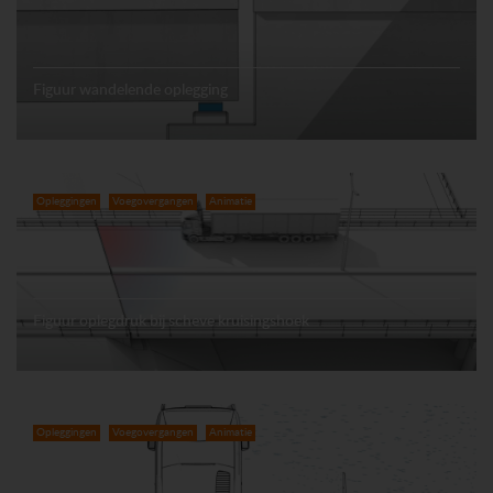
Figuur wandelende oplegging
Opleggingen
Voegovergangen
Animatie
Figuur oplegdruk bij scheve kruisingshoek
Opleggingen
Voegovergangen
Animatie