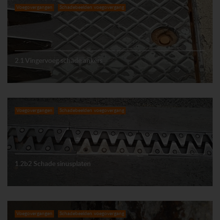
Voegovergangen
Schadebeelden voegovergang
2.1 Vingervoeg schade ankers
Voegovergangen
Schadebeelden voegovergang
1.2b2 Schade sinusplaten
Voegovergangen
Schadebeelden voegovergang