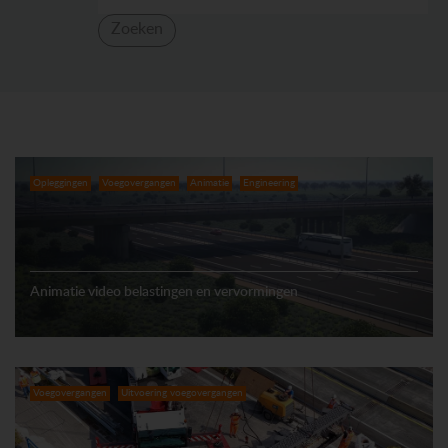
Zoeken
Opleggingen
Voegovergangen
Animatie
Engineering
Animatie video belastingen en vervormingen
Voegovergangen
Uitvoering voegovergangen