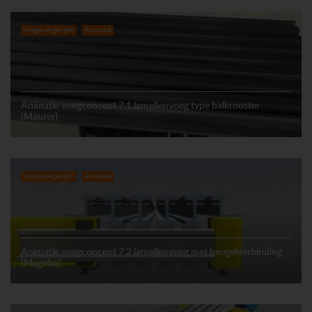
Voegovergangen
Animatie
Animatie voegconcept 7.1 lamellenvoeg type balkrooster
(Maurer)
Voegovergangen
Animatie
Animatie voegconcept 7.2 lamellenvoeg met beugelverbinding
(Mageba)