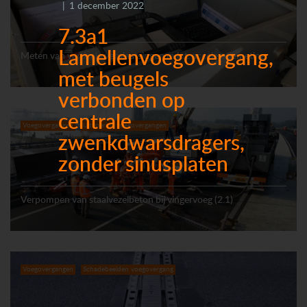
1 december 2022
7.3a1
Lamellenvoegovergang,
Meten van verticale verplaatsingen m.b.t. acceleratiemeting
met beugels
verbonden op
centrale
Voegovergangen
Uitvoering voegovergangen
zwenkdwarsdragers,
zonder sinusplaten
Verpompen van staalvezelbeton bij vingervoeg (2.1)
Voegovergangen
Schadebeelden voegovergang