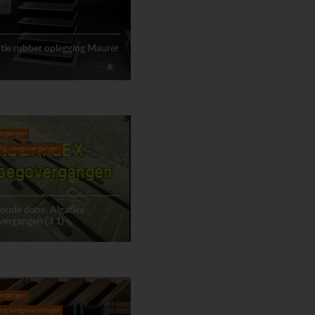
ie rubber oplegging Maurer
ergangen
ing voegovergangen
 oude doos: Algaflex
ergangen (3.1)
ergangen
ing voegovergangen