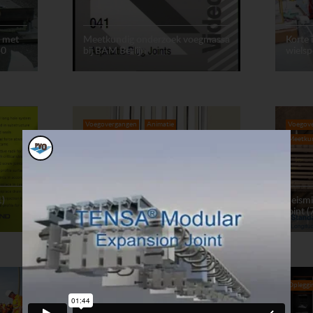
e met
Meetkundig onderzoek voegmassa
Korte
50
bij BAM Berlijn
wiels
Voegovergangen
Animatie
Voegov
Meetku
1)
Werking sturing Maurer
Seism
lamellenvoeg (7.1)
joint (
Voegovergangen
Animatie
Opleggi