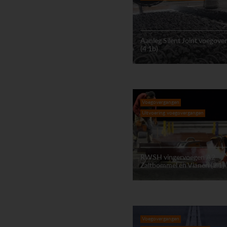
Aanleg Silent Joint voegove
(4.1b)
Voegovergangen
Uitvoering voegovergangen
RWSH vingervoegen A2
Zaltbommel en Vianen (2.1)
Voegovergangen