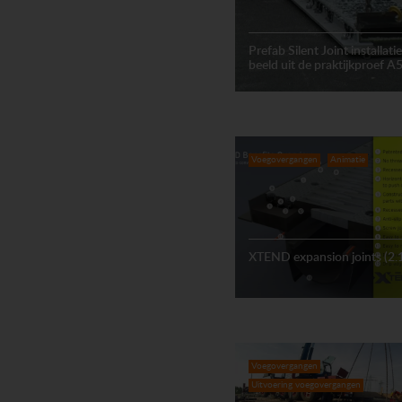
Prefab Silent Joint installati
beeld uit de praktijkproef A
Voegovergangen
Animatie
XTEND expansion joints (2.
Voegovergangen
Uitvoering voegovergangen