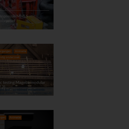
 impressie MMLS
poorproef
ergangen
Animatie
ndig onderzoek
ic testing Mageba modular
7.2)
ngen
Animatie