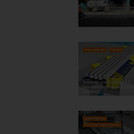
Impressie sloopwerk
Voegovergangen
Animatie
Animatie voegconcept 7.3
lamellenvoeg met zwenktra
(Maurer)
Voegovergangen
Uitvoering voegovergangen