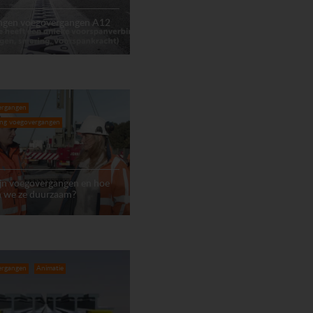
ngen voegovergangen A12
ergangen
ing voegovergangen
ijn voegovergangen en hoe
 we ze duurzaam?
ergangen
Animatie