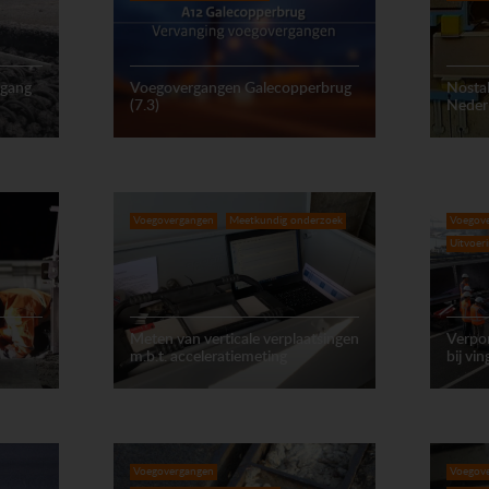
rgang
Voegovergangen Galecopperbrug
Nostal
(7.3)
Nederr
Voegovergangen
Meetkundig onderzoek
Voegov
Uitvoer
Meten van verticale verplaatsingen
Verpo
m.b.t. acceleratiemeting
bij vi
Voegovergangen
Voegov