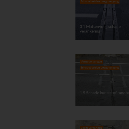
Schadebeelden voegovergang
3.1 Mattenvoeg schade
verankering
Voegovergangen
Schadebeelden voegovergang
1.5 Schade kunststof randb
Voegovergangen