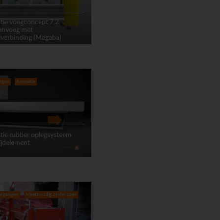
tie voegconcept 7.2
lenvoeg met
lverbinding (Mageba)
ngen
Animatie
tie rubber oplegsysteem
ijdelement
ergangen
Meetkundig onderzoek