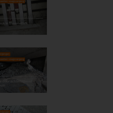
eelden voegovergang
euk in traversebalk
ergangen
eelden voegovergang
 door achterblijvend
puin
ergangen