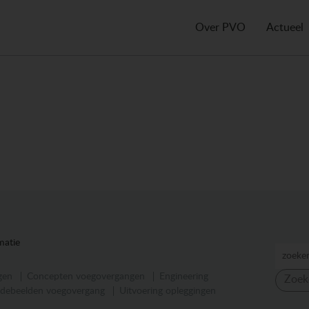
Over PVO
Actueel
matie
gen
Concepten voegovergangen
Engineering
Zoek
debeelden voegovergang
Uitvoering opleggingen