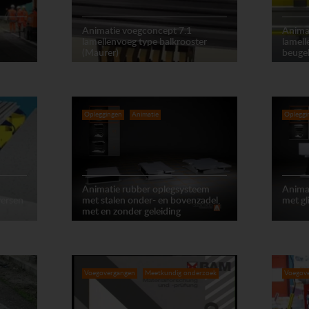
Animatie voegconcept 7.1
Anima
lamellenvoeg type balkrooster
lamel
(Maurer)
beuge
Opleggingen
Animatie
Opleggi
Animatie rubber oplegsysteem
Anima
versen
met stalen onder- en bovenzadel,
met gl
met en zonder geleiding
Voegovergangen
Meetkundig onderzoek
Voegov