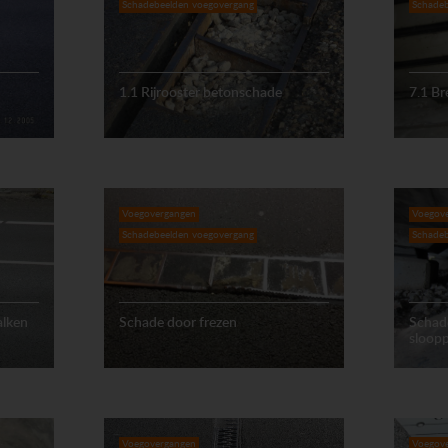
Schadebeelden voegovergang
Schadeb
1.1 Rijrooster betonschade
7.1 Br
Voegovergangen
Voegov
Schadebeelden voegovergang
Schadeb
alken
Schade door frezen
Schade
sloop
Voegovergangen
Voegov