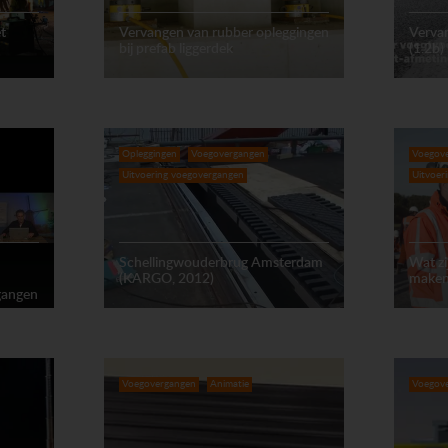
t
Vervangen van rubber opleggingen
Verva
bij prefab liggerdek
(1.2b)
Opleggingen
Voegovergangen
Voegov
Uitvoering voegovergangen
Uitvoer
Schellingwouderbrug Amsterdam
Wat z
(KARGO, 2012)
maken
gangen
Voegovergangen
Animatie
Voegov