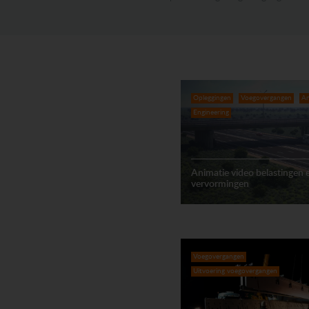
Opleggingen
Voegovergangen
An
Engineering
Animatie video belastingen 
vervormingen
Voegovergangen
Uitvoering voegovergangen