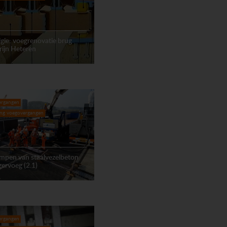
gie: voegrenovatie brug
ijn Heteren
ergangen
ing voegovergangen
mpen van staalvezelbeton
ngervoeg (2.1)
ergangen