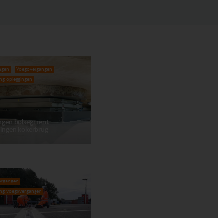
ngen
Voegovergangen
ing opleggingen
ngen bolsegment
gingen kokerbrug
ergangen
ing voegovergangen