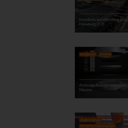
Installatie lamellenvoeg Mag
Hamburg (7.2)
Opleggingen
Animatie
Animatie bolsegment oplegg
Maurer
Voegovergangen
Uitvoering voegovergangen