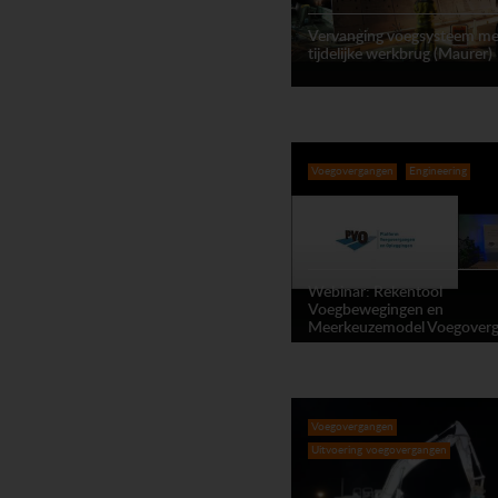
Vervanging voegsysteem me
tijdelijke werkbrug (Maurer)
Voegovergangen
Engineering
Webinar: Rekentool
Voegbewegingen en
Meerkeuzemodel Voegover
Voegovergangen
Uitvoering voegovergangen