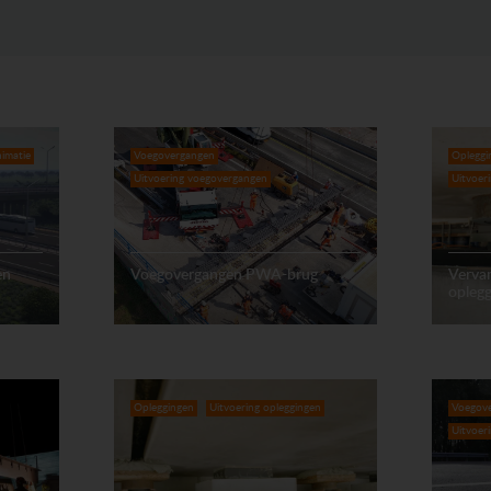
imatie
Voegovergangen
Opleggi
Uitvoering voegovergangen
Uitvoer
en
Voegovergangen PWA-brug
Verva
opleg
Opleggingen
Uitvoering opleggingen
Voegov
Uitvoer