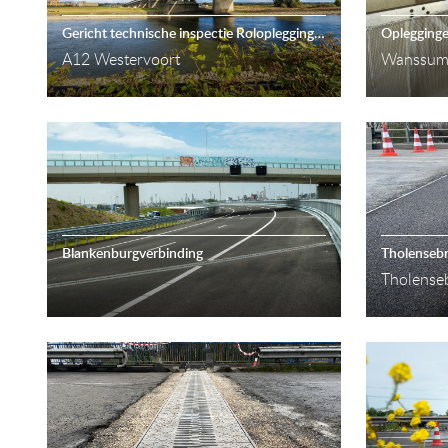
Gericht technische inspectie Rolopleggingen IJsselbruggen Westervoort A12
A12 Westervoort
Wanssu
Blankenburgverbinding
Tholenseb
Tholense