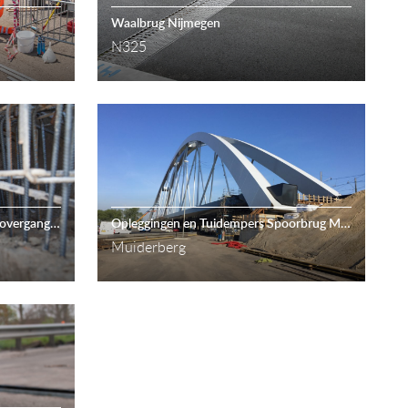
Waalbrug Nijmegen
N325
Renovatie A27 Flevoland – voegovergangen Stichtse Brug
Opleggingen en Tuidempers Spoorbrug Muiderberg
Muiderberg