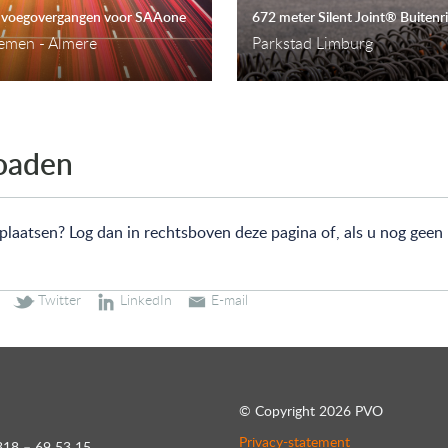
s voegovergangen voor SAAone
emen - Almere
Parkstad Limburg
loaden
 plaatsen? Log dan in rechtsboven deze pagina of, als u nog geen 
© Copyright
2026 PVO
Privacy-statement
318 – 69 53 15