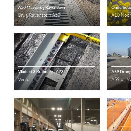
A50 Maasbrug Ravenstein
Brug Ravenstein A50
Viaduct 3 Kroonen – A73
A59 Drong
Venlo
A59 bij W