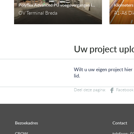
Polyflex Advanced PU voegovergangen in OV Terminal Breda
Kilometer
OV Terminal Breda
A1-A6 Di
Uw project up
Wilt u uw eigen project hier
lid.
Deel deze pagina:
Bezoekadres
Contact
CROW
telefoon: 0