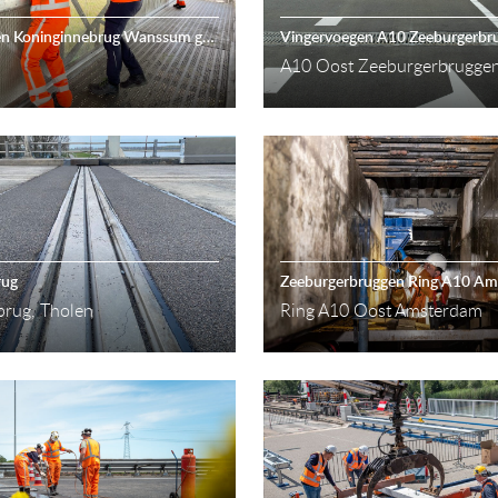
Opleggingen Koninginnebrug Wanssum geinspecteerd
Vingervoegen A10 Zeeburgerbr
m
A10 Oost Zeeburgerbrugge
rug
Zeeburgerbruggen Ring A10 A
brug, Tholen
Ring A10 Oost Amsterdam