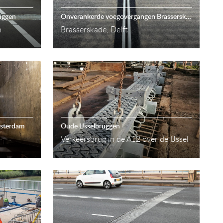
uggen
Onverankerde voegovergangen Brasserskade
n
Brasserskade, Delft
msterdam
Oude IJsselbruggen
Verkeersbrug in de A12 over de IJssel