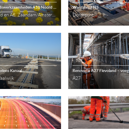
Onderhoudswerkzaamheden A10 Noord en A8
Wantijbrug N3
A10 Noord en A8, Zaandam/Amsterdam
Dordrecht
elens Kanaal
aalwijk
A27