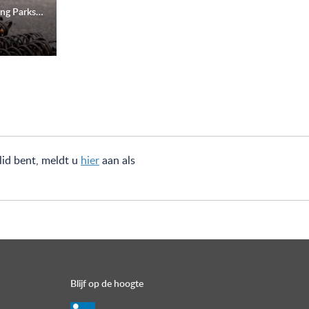
672 meter Silent Joint® Buitenring Parkstad Limburg
lid bent, meldt u
hier
aan als
Blijf op de hoogte