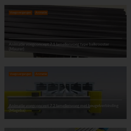
Voegovergangen
Animatie
Animatie voegconcept 7.1 lamellenvoeg type balkrooster
(Maurer)
Voegovergangen
Animatie
Animatie voegconcept 7.2 lamellenvoeg met beugelverbinding
(Mageba)