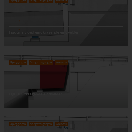
Opleggingen
Voegovergangen
Animatie
Figuur invloed eindkragende eindvelden
Opleggingen
Voegovergangen
Animatie
Figuur uitkragende eindvelden
Opleggingen
Voegovergangen
Animatie