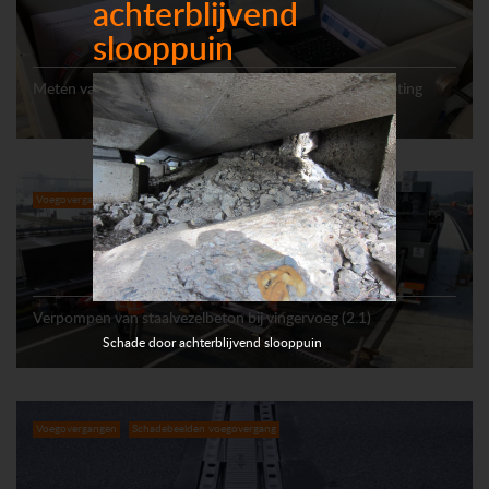
achterblijvend
slooppuin
Meten van verticale verplaatsingen m.b.t. acceleratiemeting
Voegovergangen
Uitvoering voegovergangen
Verpompen van staalvezelbeton bij vingervoeg (2.1)
Schade door achterblijvend slooppuin
Voegovergangen
Schadebeelden voegovergang