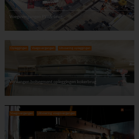
Voegovergangen PWA-brug
Opleggingen
Voegovergangen
Uitvoering opleggingen
Vervangen bolsegment opleggingen kokerbrug
Voegovergangen
Uitvoering voegovergangen