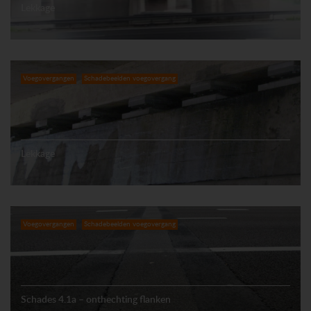
Lekkage
Voegovergangen
Schadebeelden voegovergang
Lekkage
Voegovergangen
Schadebeelden voegovergang
Schades 4.1a – onthechting flanken