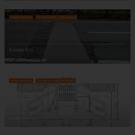
Voegovergangen
Schadebeelden voegovergang
Schades 4.1a
Voegovergangen
Concepten voegovergangen
RUB F80 rijbaanovergang (oud concept meervoudige
voegovergang)