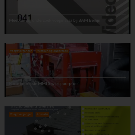
Meetkundig onderzoek voegmassa bij BAM Berlijn
Voegovergangen
Meetkundig onderzoek
Korte impressie MMLS wielspoorproef
Voegovergangen
Animatie