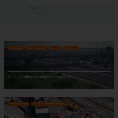
Zoeken
Opleggingen
Voegovergangen
Animatie
Engineering
Animatie video belastingen en vervormingen
Voegovergangen
Uitvoering voegovergangen