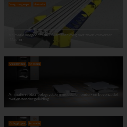
Voegovergangen
Animatie
Animatie voegconcept 7.3 lamellenvoeg met zwenktraversen
(Maurer)
Opleggingen
Animatie
Animatie rubber oplegsysteem met stalen onder- en bovenzadel,
met en zonder geleiding
Opleggingen
Animatie