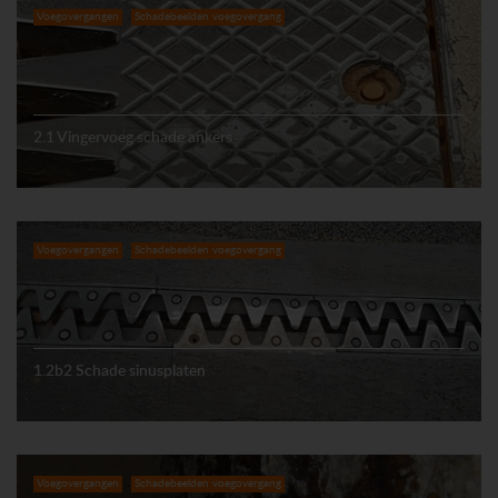
Voegovergangen
Schadebeelden voegovergang
2.1 Vingervoeg schade ankers
Voegovergangen
Schadebeelden voegovergang
1.2b2 Schade sinusplaten
Voegovergangen
Schadebeelden voegovergang