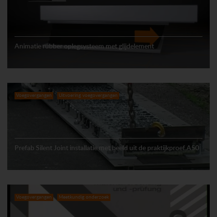
Animatie rubber oplegsysteem met glijdelement
Voegovergangen
Uitvoering voegovergangen
Prefab Silent Joint installatie met beeld uit de praktijkproef A50
Voegovergangen
Meetkundig onderzoek