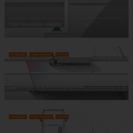
Figuur wandelende oplegging
Opleggingen
Voegovergangen
Animatie
Figuur oplegdruk bij scheve kruisingshoek
Opleggingen
Voegovergangen
Animatie