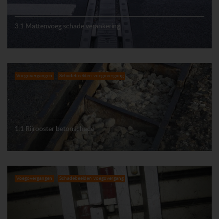
3.1 Mattenvoeg schade verankering
Voegovergangen
Schadebeelden voegovergang
1.1 Rijrooster betonschade
Voegovergangen
Schadebeelden voegovergang