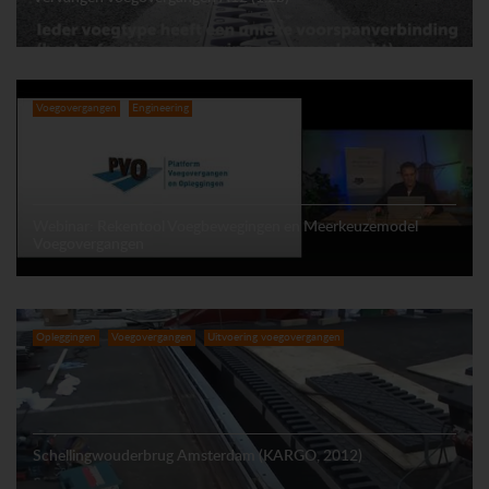
Voegovergangen
Engineering
Webinar: Rekentool Voegbewegingen en Meerkeuzemodel
Voegovergangen
Opleggingen
Voegovergangen
Uitvoering voegovergangen
Schellingwouderbrug Amsterdam (KARGO, 2012)