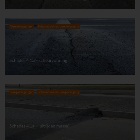
Voegovergangen
Schadebeelden voegovergang
Schades 4.1a – scheurvorming
Voegovergangen
Schadebeelden voegovergang
Schades 4.1a – ‘uitrijden massa’