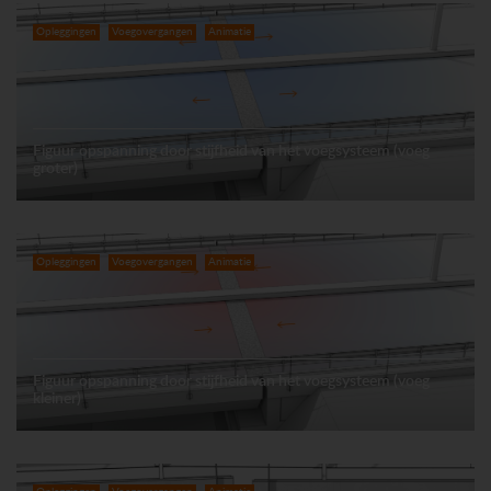
Opleggingen
Voegovergangen
Animatie
Figuur opspanning door stijfheid van het voegsysteem (voeg
groter)
Opleggingen
Voegovergangen
Animatie
Figuur opspanning door stijfheid van het voegsysteem (voeg
kleiner)