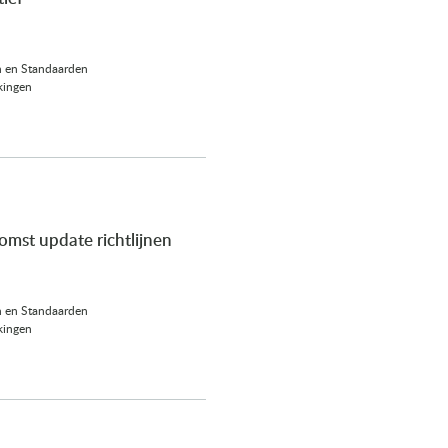
n en Standaarden
kingen
mst update richtlijnen
n en Standaarden
kingen