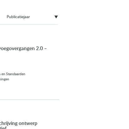
Publicatiejaar
voegovergangen 2.0 –
n en Standaarden
kingen
hrijving ontwerp
ief