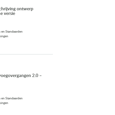
hrijving ontwerp
e versie
n en Standaarden
kingen
voegovergangen 2.0 –
n en Standaarden
kingen