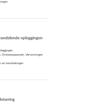
kingen
wandelende opleggingen
pleggingen
ies, Ontwerpaspecten, Vervormingen
n en handreikingen
visering