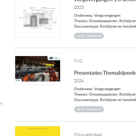
2025
Onderwerp: Voegovergangen
Thema's: Ontwerpaspecten, Richtlijne
Documenttype: Richtlijnen en handrei
open bestand
PVO
Presentaties Themabijeenko
2024
Onderwerp: Voegovergangen
Thema's: Ontwerpaspecten, Richtlijne
Documenttype: Richtlijnen en handrei
n
open bestand
Rijkswaterstaat