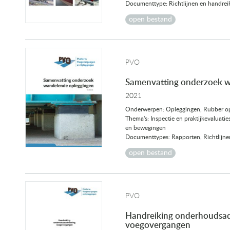
Documenttype: Richtlijnen en handrei
open bestand
PVO
Samenvatting onderzoek 
2021
Onderwerpen: Opleggingen, Rubber o
Thema's: Inspectie en praktijkevaluat
en bewegingen
Documenttypes: Rapporten, Richtlijne
open bestand
PVO
Handreiking onderhoudsad
voegovergangen