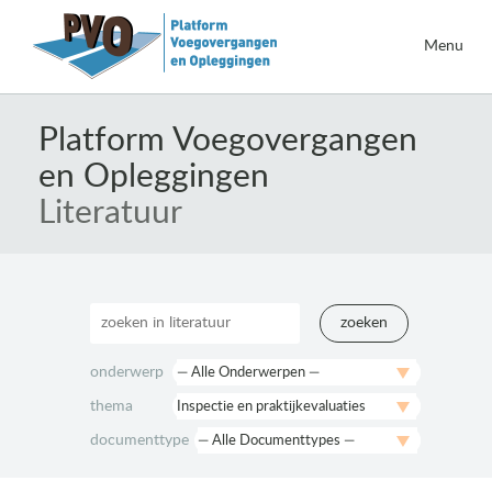
Menu
Naar
de
Platform Voegovergangen
inhoud
en Opleggingen
springen
Literatuur
zoeken
onderwerp
thema
documenttype