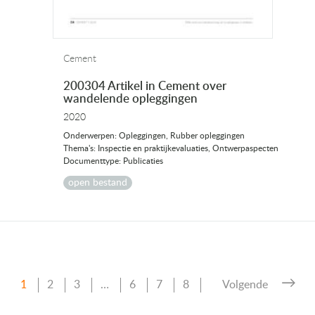
Cement
200304 Artikel in Cement over
wandelende opleggingen
2020
Onderwerpen: Opleggingen, Rubber opleggingen
Thema's: Inspectie en praktijkevaluaties, Ontwerpaspecten
Documenttype: Publicaties
open bestand
Pagina
Pagina
Pagina
Pagina
Pagina
Pagina
1
2
3
…
6
7
8
Volgende
Berichten