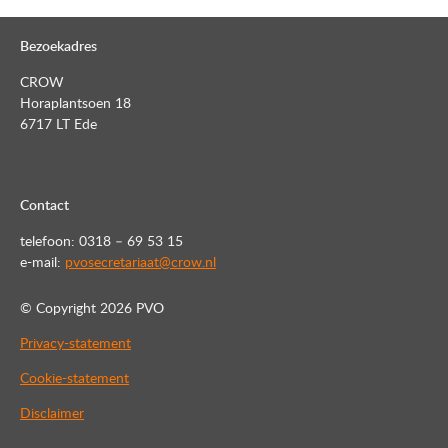
paginering
Bezoekadres
CROW
Horaplantsoen 18
6717 LT Ede
Contact
telefoon: 0318 – 69 53 15
e-mail:
pvosecretariaat@crow.nl
© Copyright
2026 PVO
Privacy-statement
Cookie-statement
Disclaimer