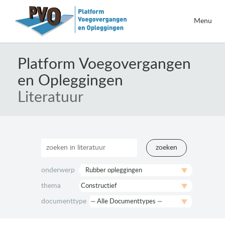
Menu
Naar
de
Platform Voegovergangen
inhoud
en Opleggingen
springen
Literatuur
zoeken
onderwerp
thema
documenttype