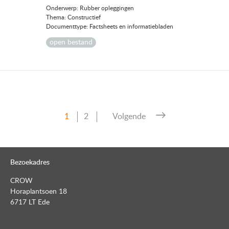
Onderwerp: Rubber opleggingen
Thema: Constructief
Documenttype: Factsheets en informatiebladen
open bestand
Pagina
Pagina
1
2
Volgende
Berichten
paginering
Bezoekadres
CROW
Horaplantsoen 18
6717 LT Ede