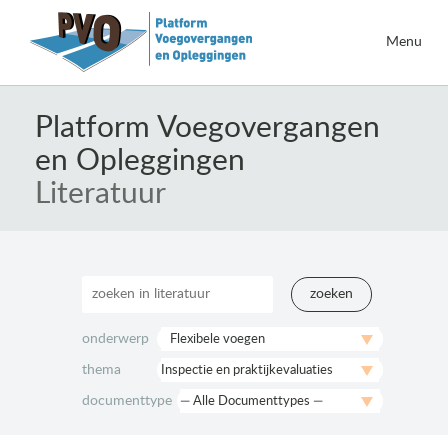
Menu
Naar
de
Platform Voegovergangen
inhoud
en Opleggingen
springen
Literatuur
zoeken
onderwerp
thema
documenttype