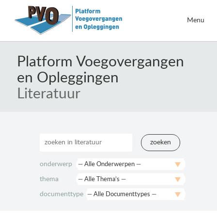
Menu
Naar
de
Platform Voegovergangen
inhoud
en Opleggingen
springen
Literatuur
zoeken
onderwerp
thema
documenttype