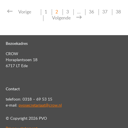
Pagina
Pagina
Pagina
Pagina
Pagina
Pagin
Vorige
1
2
3
…
36
37
38
Berichten
Volgende
paginering
Bezoekadres
CROW
Horaplantsoen 18
6717 LT Ede
Contact
telefoon: 0318 – 69 53 15
e-mail:
pvosecretariaat@crow.nl
© Copyright
2026 PVO