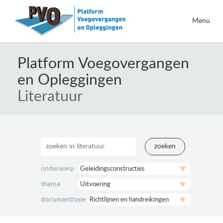
Menu
Naar
de
Platform Voegovergangen
inhoud
en Opleggingen
springen
Literatuur
zoeken
onderwerp
thema
documenttype