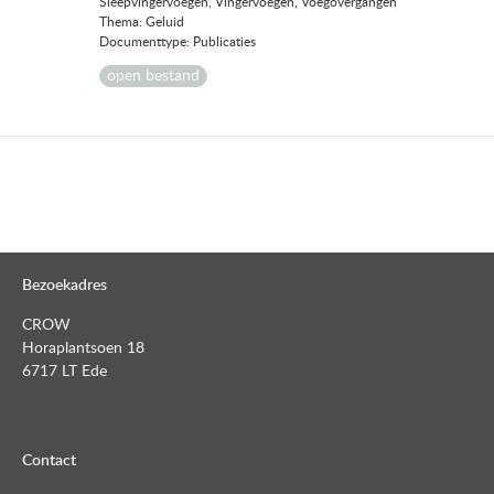
Sleepvingervoegen, Vingervoegen, Voegovergangen
Thema: Geluid
Documenttype: Publicaties
open bestand
Bezoekadres
CROW
Horaplantsoen 18
6717 LT Ede
Contact