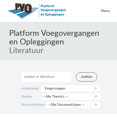
Menu
Naar
de
Platform Voegovergangen
inhoud
en Opleggingen
springen
Literatuur
zoeken
onderwerp
thema
documenttype