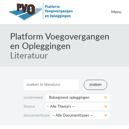
Menu
Naar
de
Platform Voegovergangen
inhoud
en Opleggingen
springen
Literatuur
zoeken
onderwerp
thema
documenttype