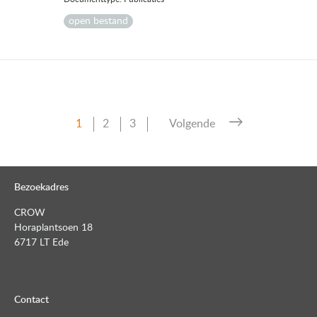
open bestand
Pagina
Pagina
Pagina
1
2
3
Volgende
Berichten
paginering
Bezoekadres
CROW
Horaplantsoen 18
6717 LT Ede
Contact