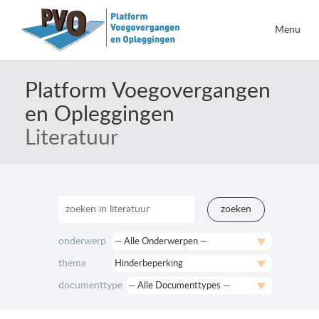
Menu
Naar
de
Platform Voegovergangen
inhoud
en Opleggingen
springen
Literatuur
zoeken
onderwerp
thema
documenttype