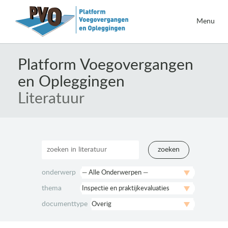
Menu
Naar
de
Platform Voegovergangen
inhoud
en Opleggingen
springen
Literatuur
zoeken
onderwerp
thema
documenttype