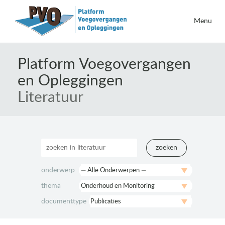
Menu
Naar
de
Platform Voegovergangen
inhoud
en Opleggingen
springen
Literatuur
zoeken
onderwerp
thema
documenttype