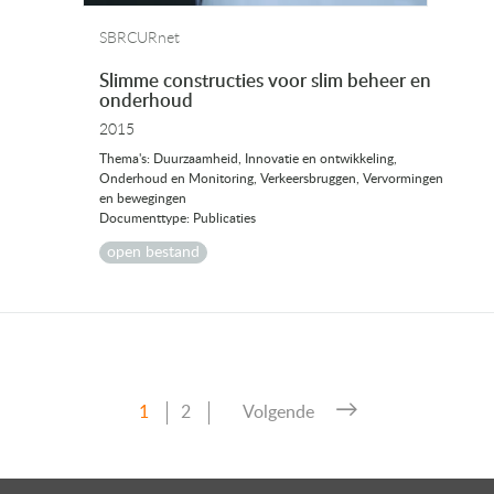
SBRCURnet
Slimme constructies voor slim beheer en
onderhoud
2015
Thema's: Duurzaamheid, Innovatie en ontwikkeling,
Onderhoud en Monitoring, Verkeersbruggen, Vervormingen
en bewegingen
Documenttype: Publicaties
open bestand
Pagina
Pagina
1
2
Volgende
Berichten
paginering