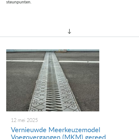
steunpunten.
12 mei 2025
Vernieuwde Meerkeuzemodel
Voegovergangen (MKM) gereed