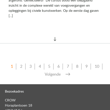
afgerond. Gefeliciteerd! De cursus bood een diepgaand
inzicht in de complexe wereld van voegovergangen en
opleggingen bij civiele kunstwerken. Op de eerste dag gaven
[...]
1
2
3
4
5
6
7
8
9
10
Volgende
Bezoekadres
CROW
Horaplantsoen 18