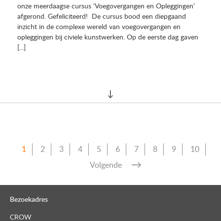
onze meerdaagse cursus ‘Voegovergangen en Opleggingen’
afgerond. Gefeliciteerd! De cursus bood een diepgaand
inzicht in de complexe wereld van voegovergangen en
opleggingen bij civiele kunstwerken. Op de eerste dag gaven
[...]
1
2
3
4
5
6
7
8
9
10
Volgende
Bezoekadres
CROW