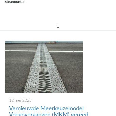
steunpunten.
12 mei 2025
Vernieuwde Meerkeuzemodel
Voegovergangen (MKM) gereed