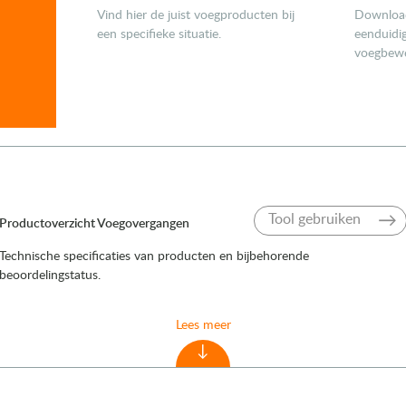
Vind hier de juist voegproducten bij
Download
een specifieke situatie.
eenduidig
voegbewe
Tool gebruiken
Product­overzicht Voeg­overgangen
Technische specificaties van producten en bijbehorende
beoordelingstatus.
Lees meer