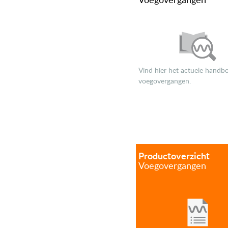
Voeg­overgangen
Vind hier het actuele handb
voegovergangen.
Product­overzicht
Voeg­overgangen