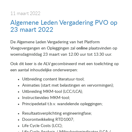
11 maart 2022
Algemene Leden Vergadering PVO op
23 maart 2022
De Algemene Leden Vergadering van het Platform
Voegovergangen en Opleggingen zal
online
plaatsvinden op
woensdagmiddag 23 maart van 12.00 uur tot 13.30 uur.
Ook dit keer is de ALV gecombineerd met een toelichting op
een aantal inhoudelijke onderwerpen:
Uitbreiding content literatuur-tool;
Animaties (start met belastingen en vervormingen);
Uitbreiding MKM-tool (LCC/LCA);
Instructievideo MKM-tool;
Principedetail t.b.v. wandelende opleggingen;
Resultaatsverplichting engineeringfase;
Doorontwikkeling RTD1007;
Life Cycle Costs (LCC);
Life Cycle Analysis / Milieukostenindicator (LCA /