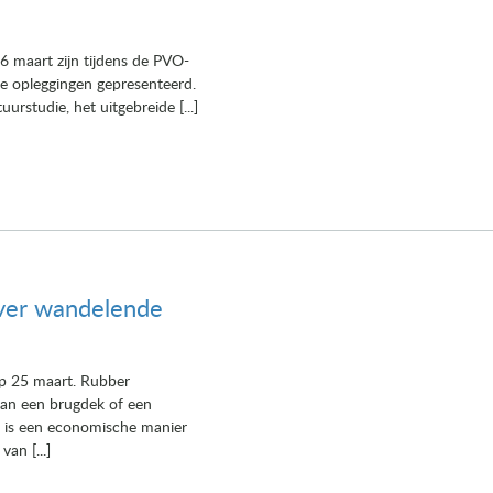
’
 maart zijn tijdens de PVO-
e opleggingen gepresenteerd.
rstudie, het uitgebreide [...]
 over wandelende
op 25 maart. Rubber
van een brugdek of een
n is een economische manier
an [...]