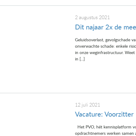
2 augustus 2021
Dit najaar 2x de me
Geluidsoverlast, gevolgschade v
onverwachte schade: enkele risi
in onze weginfrastructuur. Weet
in [...]
12 juli 2021
Vacature: Voorzitte
Het PVO, hét kennisplatform voo
opdrachtnemers werken samen aa