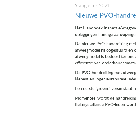
9 augustus 2021
Nieuwe PVO-handrei
Het Handboek Inspectie Voegov
opleggingen handige aanwijzing
De nieuwe PVO-handreiking met a
afweegmodel risicogestuurd en o
afweegmodel is bedoeld ter onde
efficiëntie van onderhoudsmaatr
De PVO-handreiking met afweegmo
Nebest en Ingenieursbureau Wes
Een eerste ‘groene’ versie staat
Momenteel wordt de handreiking i
Belangstellende PVO-leden worde