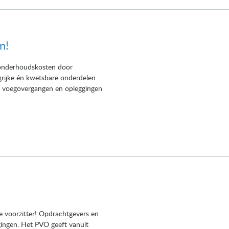
n!
e onderhoudskosten door
grijke én kwetsbare onderdelen
an voegovergangen en opleggingen
e voorzitter! Opdrachtgevers en
ingen. Het PVO geeft vanuit