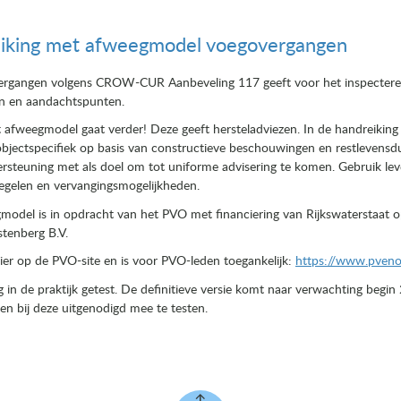
king met afweegmodel voegovergangen
ergangen volgens CROW-CUR Aanbeveling 117 geeft voor het inspecter
en en aandachtspunten.
fweegmodel gaat verder! Deze geeft hersteladviezen. In de handreiking
bjectspecifiek op basis van constructieve beschouwingen en restlevensd
rsteuning met als doel om tot uniforme advisering te komen. Gebruik leve
egelen en vervangingsmogelijkheden.
del is in opdracht van het PVO met financiering van Rijkswaterstaat o
tenberg B.V.
 hier op de PVO-site en is voor PVO-leden toegankelijk:
https://www.pveno.
n de praktijk getest. De definitieve versie komt naar verwachting begin
n bij deze uitgenodigd mee te testen.