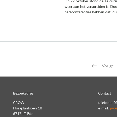
Op 27 oktober stond de 1e cursu
weer aan het verspreiden is. Do
persconferenties hebben dat duide
Vorige
Bezoekadres
Contact
CROW
telefoon: 0
Horaplantsoen 18
e-mail:
pvos
6717 LT Ede