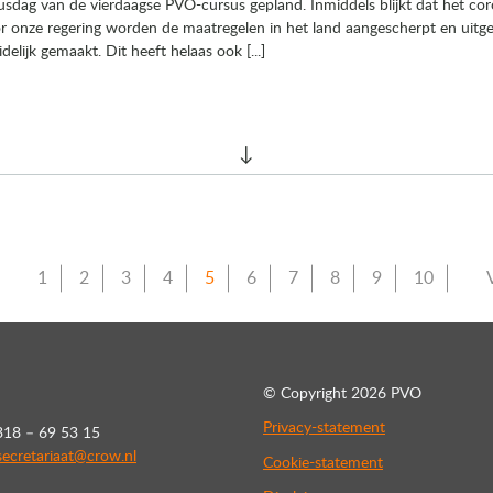
sdag van de vierdaagse PVO-cursus gepland. Inmiddels blijkt dat het cor
or onze regering worden de maatregelen in het land aangescherpt en uitg
lijk gemaakt. Dit heeft helaas ook [...]
1
2
3
4
5
6
7
8
9
10
© Copyright
2026 PVO
Privacy-statement
318 – 69 53 15
ecretariaat@crow.nl
Cookie-statement