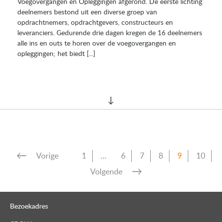
Voegovergangen en Opleggingen afgerond. De eerste lichting
deelnemers bestond uit een diverse groep van
opdrachtnemers, opdrachtgevers, constructeurs en
leveranciers. Gedurende drie dagen kregen de 16 deelnemers
alle ins en outs te horen over de voegovergangen en
opleggingen; het biedt [...]
Vorige
1
…
6
7
8
9
10
Volgende
Bezoekadres