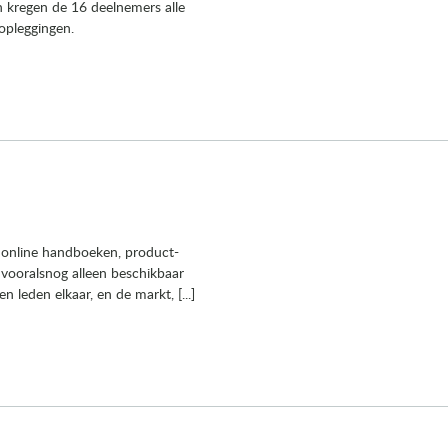
n kregen de 16 deelnemers alle
opleggingen.
 online handboeken, product-
n vooralsnog alleen beschikbaar
eden elkaar, en de markt, [...]