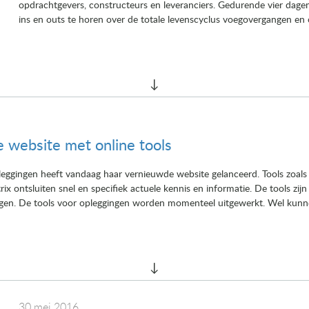
opdrachtgevers, constructeurs en leveranciers. Gedurende vier dage
ins en outs te horen over de totale levenscyclus voegovergangen en 
 website met online tools
ggingen heeft vandaag haar vernieuwde website gelanceerd. Tools zoals
x ontsluiten snel en specifiek actuele kennis en informatie. De tools zij
en. De tools voor opleggingen worden momenteel uitgewerkt. Wel kunnen l
30 mei 2016