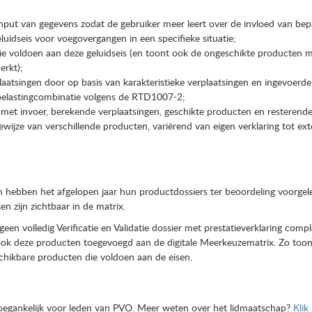
j input van gegevens zodat de gebruiker meer leert over de invloed van be
uidseis voor voegovergangen in een specifieke situatie;
ie voldoen aan deze geluidseis (en toont ook de ongeschikte producten 
erkt);
atsingen door op basis van karakteristieke verplaatsingen en ingevoerde
elastingcombinatie volgens de RTD1007-2;
met invoer, berekende verplaatsingen, geschikte producten en resteren
tiewijze van verschillende producten, variërend van eigen verklaring tot ex
 hebben het afgelopen jaar hun productdossiers ter beoordeling voorgel
 zijn zichtbaar in de matrix.
een volledig Verificatie en Validatie dossier met prestatieverklaring com
 ook deze producten toegevoegd aan de digitale Meerkeuzematrix. Zo too
chikbare producten die voldoen aan de eisen.
toegankelijk voor leden van PVO. Meer weten over het lidmaatschap?
Klik 