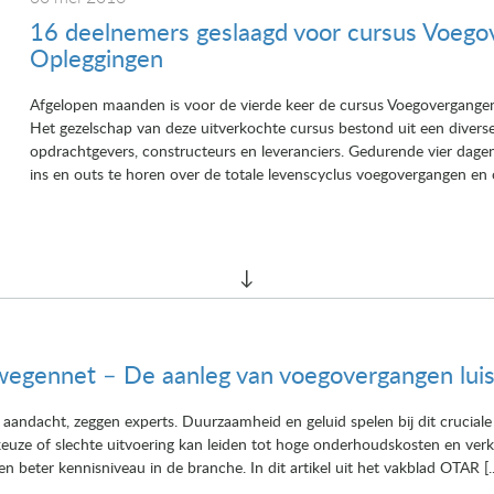
16 deelnemers geslaagd voor cursus Voego
Opleggingen
Afgelopen maanden is voor de vierde keer de cursus Voegovergange
Het gezelschap van deze uitverkochte cursus bestond uit een diver
opdrachtgevers, constructeurs en leveranciers. Gedurende vier dage
ins en outs te horen over de totale levenscyclus voegovergangen en o
t wegennet – De aanleg van voegovergangen lui
andacht, zeggen experts. Duurzaamheid en geluid spelen bij dit cruciale
 keuze of slechte uitvoering kan leiden tot hoge onderhoudskosten en ve
 beter kennisniveau in de branche. In dit artikel uit het vakblad OTAR [..