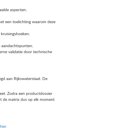
paalde aspecten;
met een toelichting waarom deze
 kruisingshoeken;
de aandachtspunten;
terne validatie door technische
egd aan Rijkswaterstaat. De
pleet. Zodra een productdossier
nt de matrix dus op elk moment
hier.