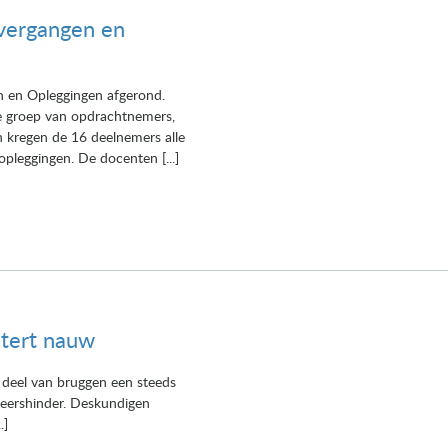
vergangen en
n en Opleggingen afgerond.
se groep van opdrachtnemers,
n kregen de 16 deelnemers alle
pleggingen. De docenten [...]
stert nauw
 deel van bruggen een steeds
rkeershinder. Deskundigen
.]