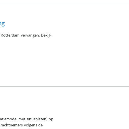
ng
 Rotterdam vervangen. Bekijk
vatiemodel met sinusplaten) op
pdrachtnemers volgens de