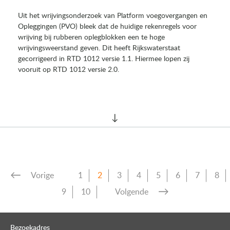
Uit het wrijvingsonderzoek van Platform voegovergangen en
Opleggingen (PVO) bleek dat de huidige rekenregels voor
wrijving bij rubberen oplegblokken een te hoge
wrijvingsweerstand geven. Dit heeft Rijkswaterstaat
gecorrigeerd in RTD 1012 versie 1.1. Hiermee lopen zij
vooruit op RTD 1012 versie 2.0.
Vorige
1
2
3
4
5
6
7
8
9
10
Volgende
Bezoekadres