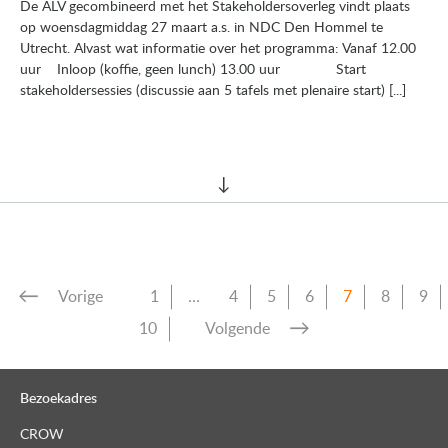
De ALV gecombineerd met het Stakeholdersoverleg vindt plaats
op woensdagmiddag 27 maart a.s. in NDC Den Hommel te
Utrecht. Alvast wat informatie over het programma: Vanaf 12.00
uur Inloop (koffie, geen lunch) 13.00 uur Start
stakeholdersessies (discussie aan 5 tafels met plenaire start) [...]
Vorige
1
…
4
5
6
7
8
9
10
Volgende
Bezoekadres
CROW