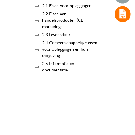
2.2 Eisen aan handelsproducten (CE-markering)
2.1 Eisen voor opleggingen
2.3 Levensduur
2.2 Eisen aan
2.4 Gemeenschappelijke eisen voor opleggingen en hun o
handelsproducten (CE-
2.5 Informatie en documentatie
markering)
3. Belastingen en vervormingen
4. Typen opleggingen
2.3 Levensduur
5. Het keuzeproces van oplegsystemen en opleggingen
2.4 Gemeenschappelijke eisen
6. Realisatie
voor opleggingen en hun
7. Instandhouding
omgeving
2.5 Informatie en
documentatie