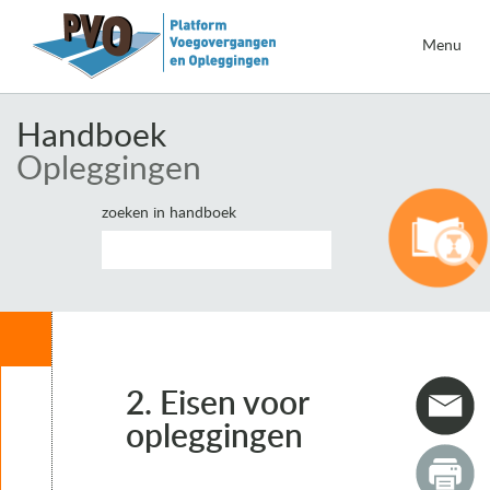
Menu
Handboek
Opleggingen
zoeken in handboek
Inhoud
2. Eisen voor
Leeswijzer
1. Inleiding opleggingen
opleggingen
2. Eisen voor opleggingen
2.1 Eisen voor opleggingen