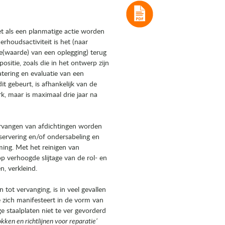
iet als een planmatige actie worden
houdsactiviteit is het (naar
ie(waarde) van een oplegging) terug
sitie, zoals die in het ontwerp zijn
atering en evaluatie van een
t gebeurt, is afhankelijk van de
k, maar is maximaal drie jaar na
vervangen van afdichtingen worden
nservering en/of ondersabeling en
ming. Met het reinigen van
 verhoogde slijtage van de rol- en
n, verkleind.
ot vervanging, is in veel gevallen
 zich manifesteert in de vorm van
 staalplaten niet te ver gevorderd
en en richtlijnen voor reparatie’