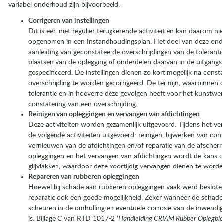
variabel onderhoud zijn bijvoorbeeld:
Corrigeren van instellingen
Dit is een niet regulier terugkerende activiteit en kan daarom n
opgenomen in een Instandhoudingsplan. Het doel van deze onder
aanleiding van geconstateerde overschrijdingen van de tolerant
plaatsen van de oplegging of onderdelen daarvan in de uitgangspo
gespecificeerd. De instellingen dienen zo kort mogelijk na const
overschrijding te worden gecorrigeerd. De termijn, waarbinnen di
tolerantie en in hoeverre deze gevolgen heeft voor het kunstwer
constatering van een overschrijding.
Reinigen van opleggingen en vervangen van afdichtingen
Deze activiteiten worden gezamenlijk uitgevoerd. Tijdens het 
de volgende activiteiten uitgevoerd: reinigen, bijwerken van co
vernieuwen van de afdichtingen en/of reparatie van de afscher
opleggingen en het vervangen van afdichtingen wordt de kans op
glijvlakken, waardoor deze voortijdig vervangen dienen te worde
Repareren van rubberen opleggingen
Hoewel bij schade aan rubberen opleggingen vaak werd besloten t
reparatie ook een goede mogelijkheid. Zeker wanneer de schade
scheuren in de omhulling en eventuele corrosie van de inwendige
is. Bijlage C van RTD 1017-2 ‘
Handleiding CRIAM Rubber Oplegblokk