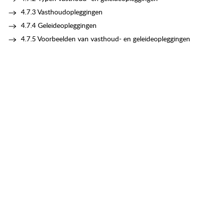
4.7.3 Vasthoudopleggingen
4.7.4 Geleideopleggingen
4.7.5 Voorbeelden van vasthoud- en geleideopleggingen
n