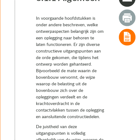
4. Typen opleggingen
5. Het keuzeproces van oplegsystemen en opleggingen
6. Realisatie
In voorgaande hoofdstukken is
6.1 Inleiding
onder andere beschreven, welke
6.1.1 Algemeen
ontwerpaspecten belangrijk zijn om
6.1.2 Samenwerking constructeur en specialist opleggi
een oplegging naar behoren te
6.2 Tijdstip van start functioneren oplegging
laten functioneren. Er zijn diverse
6.3 Plaatsen van opleggingen
constructieve uitgangspunten aan
6.4 Voorinstellingen
de orde gekomen, die tijdens het
6.5 Vijzelwerkzaamheden bij werkzaamheden aan opleggi
ontwerp worden gehanteerd.
6.6 Renovatie van opleggingen
Bijvoorbeeld de mate waarin de
6.7 Vervangingsprocedure opleggingen
bovenbouw vervormt, de wijze
6.8 Kwaliteitsbewaking, werk- en keuringsplannen
waarop de belasting uit de
6.9 Inkoop van opleggingen
bovenbouw zich over de
7. Instandhouding
opleggingen verdeelt en de
krachtoverdracht in de
contactvlakken tussen de oplegging
en aansluitende constructiedelen.
De juistheid van deze
uitgangspunten is volledig
afhankelijk van de wijze, waarop de