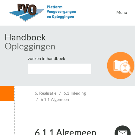
Menu
Handboek
Opleggingen
zoeken in handboek
Inhoud
6. Realisatie
6.1 Inleiding
6.1.1 Algemeen
Leeswijzer
1. Inleiding opleggingen
2. Eisen voor opleggingen
3. Belastingen en vervormingen
6.1.1 Algemeen