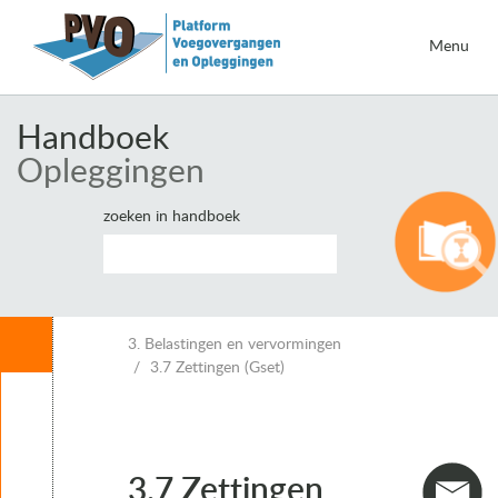
Menu
Handboek
Opleggingen
zoeken in handboek
Inhoud
3. Belastingen en vervormingen
3.7 Zettingen (Gset)
Leeswijzer
1. Inleiding opleggingen
2. Eisen voor opleggingen
3. Belastingen en vervormingen
3.7 Zettingen