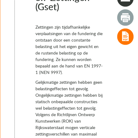
3.1 Inleiding
(Gset)
3.2 Eigen gewicht (G)
3.3 Rustende belasting (Gs) (Superimposed dead load)
3.4 Voorspanning (P)
Zettingen zijn tijdafhankelijke
3.5 Kruip (Cr)
verplaatsingen van de fundering die
3.6 Krimp (Sh)
ontstaan door een constante
3.7 Zettingen (Gset)
belasting uit het eigen gewicht en
3.7.1 Rotaties ten gevolge van verticale zettingen
de rustende belasting op de
3.7.2 Horizontale verplaatsingen door horizontale belas
fundering. Ze kunnen worden
3.7.3 Horizontale verplaatsingen door horizontale gro
bepaald aan de hand van EN 1997-
3.8 Verkeersbelasting
1 (NEN 9997).
3.9 Temperatuurbelasting (T)
3.10 Windbelasting (W)
Gelijkmatige zettingen hebben geen
3.11 Bijzondere belastingen (A)
belastingeffecten tot gevolg.
3.12 Aardbevingsbelasting
Ongelijkmatige zettingen hebben bij
3.13 Opspankrachten
statisch onbepaalde constructies
3.14 Ontwerpsituatie (combinaties van belastingen en be
wel belastingeffecten tot gevolg.
4. Typen opleggingen
Volgens de Richtlijnen Ontwerp
5. Het keuzeproces van oplegsystemen en opleggingen
Kunstwerken (ROK) van
6. Realisatie
Rijkswaterstaat mogen verticale
7. Instandhouding
zettingsverschillen van maximaal