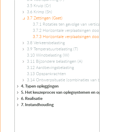
3.5 Kruip (Cr)
3.6 Krimp (Sh)
3.7 Zettingen (Gset)
3.7.1 Rotaties ten gevolge van verticale zettingen
3.7.2 Horizontale verplaatsingen door horizontale belas
3.7.3 Horizontale verplaatsingen door horizontale gro
3.8 Verkeersbelasting
3.9 Temperatuurbelasting (T)
3.10 Windbelasting (W)
3.11 Bijzondere belastingen (A)
3.12 Aardbevingsbelasting
3.13 Opspankrachten
3.14 Ontwerpsituatie (combinaties van belastingen en be
4. Typen opleggingen
5. Het keuzeproces van oplegsystemen en opleggingen
6. Realisatie
7. Instandhouding