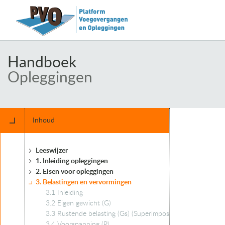
Handboek
Opleggingen
Inhoud
Leeswijzer
1. Inleiding opleggingen
2. Eisen voor opleggingen
3. Belastingen en vervormingen
3.1 Inleiding
3.2 Eigen gewicht (G)
3.3 Rustende belasting (Gs) (Superimposed dead load)
3.4 Voorspanning (P)