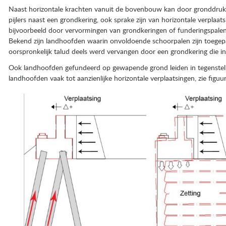
Naast horizontale krachten vanuit de bovenbouw kan door gronddruk,
pijlers naast een grondkering, ook sprake zijn van horizontale verplaat
bijvoorbeeld door vervormingen van grondkeringen of funderingspalen
Bekend zijn landhoofden waarin onvoldoende schoorpalen zijn toegepas
oorspronkelijk talud deels werd vervangen door een grondkering die in 
tingen vanuit rijdek
nddrukken
Ook landhoofden gefundeerd op gewapende grond leiden in tegenstell
landhoofden vaak tot aanzienlijke horizontale verplaatsingen, zie figuur
wegingen)