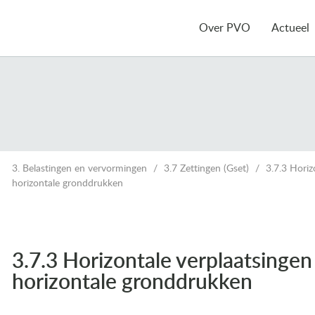
Over PVO
Actueel
3. Belastingen en vervormingen
3.7 Zettingen (Gset)
3.7.3 Horiz
horizontale gronddrukken
3.7.3 Horizontale verplaatsingen
horizontale gronddrukken