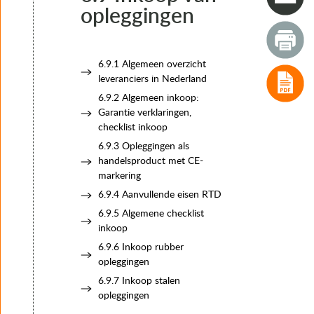
4. Typen opleggingen
opleggingen
5. Het keuzeproces van oplegsystemen en opleggingen
6. Realisatie
6.1 Inleiding
6.2 Tijdstip van start functioneren oplegging
6.9.1 Algemeen overzicht
6.3 Plaatsen van opleggingen
leveranciers in Nederland
6.4 Voorinstellingen
6.9.2 Algemeen inkoop:
6.5 Vijzelwerkzaamheden bij werkzaamheden aan opleggi
Garantie verklaringen,
6.6 Renovatie van opleggingen
checklist inkoop
6.7 Vervangingsprocedure opleggingen
6.9.3 Opleggingen als
6.8 Kwaliteitsbewaking, werk- en keuringsplannen
handelsproduct met CE-
6.9 Inkoop van opleggingen
markering
6.9.1 Algemeen overzicht leveranciers in Nederland
6.9.4 Aanvullende eisen RTD
6.9.2 Algemeen inkoop: Garantie verklaringen, checklis
6.9.3 Opleggingen als handelsproduct met CE- markeri
6.9.5 Algemene checklist
6.9.4 Aanvullende eisen RTD
inkoop
6.9.5 Algemene checklist inkoop
6.9.6 Inkoop rubber
6.9.6 Inkoop rubber opleggingen
opleggingen
6.9.7 Inkoop stalen opleggingen
6.9.7 Inkoop stalen
7. Instandhouding
opleggingen