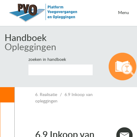
Menu
Handboek
Opleggingen
zoeken in handboek
Inhoud
6. Realisatie
6.9 Inkoop van
opleggingen
Leeswijzer
1. Inleiding opleggingen
2. Eisen voor opleggingen
3. Belastingen en vervormingen
6.9 Inkoop van