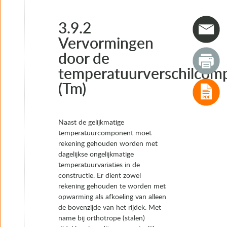
3.1 Inleiding
3.2 Eigen gewicht (G)
3.3 Rustende belasting (Gs) (Superimposed dead load)
3.9.2
3.4 Voorspanning (P)
Vervormingen
3.5 Kruip (Cr)
door de
3.6 Krimp (Sh)
3.7 Zettingen (Gset)
temperatuurverschilcom
3.8 Verkeersbelasting
(Tm)
3.9 Temperatuurbelasting (T)
3.9.1 Vervormingen door de gelijkmatige temperatuurc
3.9.2 Vervormingen door de temperatuurverschilcompo
3.9.3 Gelijktijdigheid van temperatuurcomponentbelast
Naast de gelijkmatige
3.10 Windbelasting (W)
temperatuurcomponent moet
3.11 Bijzondere belastingen (A)
rekening gehouden worden met
3.12 Aardbevingsbelasting
dagelijkse ongelijkmatige
3.13 Opspankrachten
temperatuurvariaties in de
3.14 Ontwerpsituatie (combinaties van belastingen en be
constructie. Er dient zowel
4. Typen opleggingen
rekening gehouden te worden met
5. Het keuzeproces van oplegsystemen en opleggingen
opwarming als afkoeling van alleen
6. Realisatie
de bovenzijde van het rijdek. Met
7. Instandhouding
name bij orthotrope (stalen)