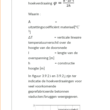
hoekverdraaiing
Waarin :
Α =
-
uitzettingscoëfficiënt materiaal[°C
1
]
ΔT = verticale lineaire
temperatuurverschil over de
hoogte van de doorsnede
l = lengte van de
overspanning [m]
h = constructie
hoogte [m]
In figuur 3.9.2.i en 3.9.2.j zijn ter
indicatie de hoekverdraaiingen voor
veel voorkomende
geprefabriceerde betonnen
viaducten/bruggen weergegeven.