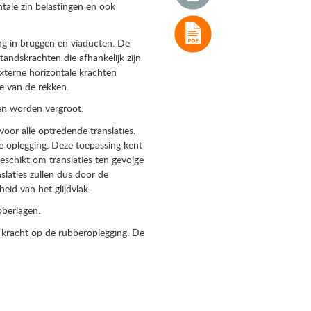
ontale zin belastingen en ook
g in bruggen en viaducten. De
andskrachten die afhankelijk zijn
xterne horizontale krachten
 van de rekken.
en worden vergroot:
or alle optredende translaties.
 oplegging. Deze toepassing kent
eschikt om translaties ten gevolge
laties zullen dus door de
d van het glijdvlak.
bberlagen.
e kracht op de rubberoplegging. De