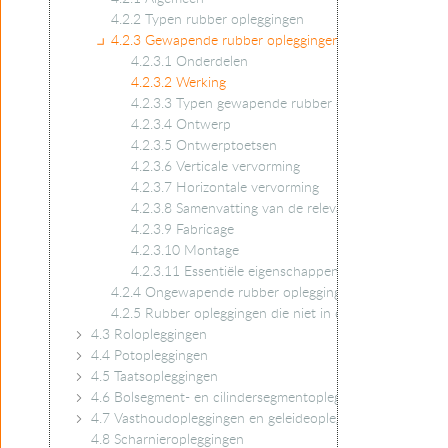
4.2.2 Typen rubber opleggingen
4.2.3 Gewapende rubber opleggingen
4.2.3.1 Onderdelen
4.2.3.2 Werking
4.2.3.3 Typen gewapende rubber opleggingen
4.2.3.4 Ontwerp
4.2.3.5 Ontwerptoetsen
4.2.3.6 Verticale vervorming
4.2.3.7 Horizontale vervorming
4.2.3.8 Samenvatting van de relevante parameters
4.2.3.9 Fabricage
4.2.3.10 Montage
4.2.3.11 Essentiële eigenschappen van gewapende 
4.2.4 Ongewapende rubber opleggingen
4.2.5 Rubber opleggingen die niet in de EN 1337-3 zijn
4.3 Rolopleggingen
4.4 Potopleggingen
4.5 Taatsopleggingen
4.6 Bolsegment- en cilindersegmentopleggingen
4.7 Vasthoudopleggingen en geleideopleggingen
4.8 Scharnieropleggingen