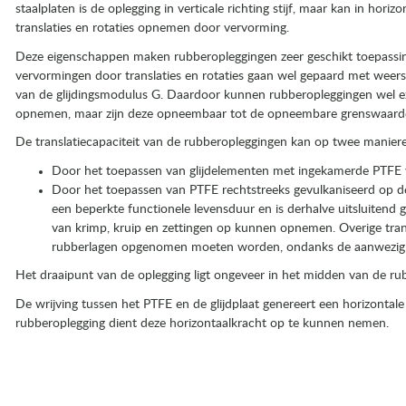
staalplaten is de oplegging in verticale richting stijf, maar kan in horiz
translaties en rotaties opnemen door vervorming.
Deze eigenschappen maken rubberopleggingen zeer geschikt toepassin
vervormingen door translaties en rotaties gaan wel gepaard met weerst
van de glijdingsmodulus G. Daardoor kunnen rubberopleggingen wel e
opnemen, maar zijn deze opneembaar tot de opneembare grenswaarde
De translatiecapaciteit van de rubberopleggingen kan op twee manier
Door het toepassen van glijdelementen met ingekamerde PTFE vo
 en ontwerpaspecten
Door het toepassen van PTFE rechtstreeks gevulkaniseerd op de
een beperkte functionele levensduur en is derhalve uitsluitend g
van krimp, kruip en zettingen op kunnen opnemen. Overige trans
rubber opleggingen
rubberlagen opgenomen moeten worden, ondanks de aanwezighei
Het draaipunt van de oplegging ligt ongeveer in het midden van de ru
 geregeld
De wrijving tussen het PTFE en de glijdplaat genereert een horizontal
rubberoplegging dient deze horizontaalkracht op te kunnen nemen.