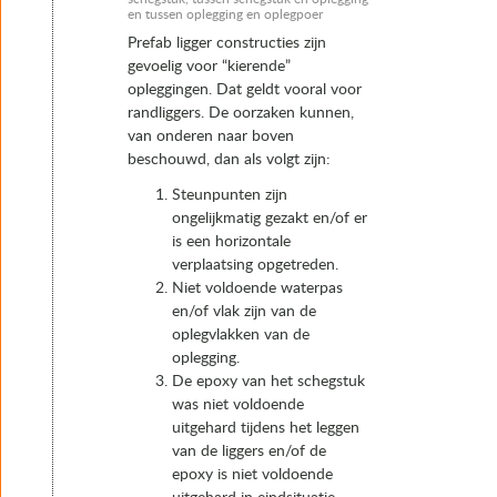
en tussen oplegging en oplegpoer
6.8 Kwaliteitsbewaking, werk- en keuringsplannen
Prefab ligger constructies zijn
6.9 Inkoop van opleggingen
gevoelig voor “kierende”
7. Instandhouding
opleggingen. Dat geldt vooral voor
randliggers. De oorzaken kunnen,
van onderen naar boven
beschouwd, dan als volgt zijn:
Steunpunten zijn
ongelijkmatig gezakt en/of er
is een horizontale
verplaatsing opgetreden.
Niet voldoende waterpas
en/of vlak zijn van de
oplegvlakken van de
oplegging.
De epoxy van het schegstuk
was niet voldoende
uitgehard tijdens het leggen
van de liggers en/of de
epoxy is niet voldoende