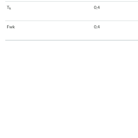
T
0,4
k
Fwk
0,4