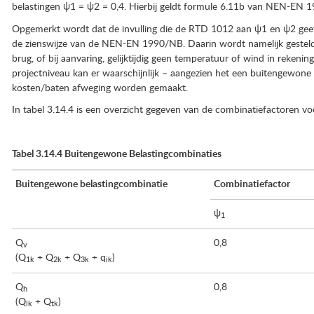
belastingen ψ1 = ψ2 = 0,4. Hierbij geldt formule 6.11b van NEN-EN 1
Opgemerkt wordt dat de invulling die de RTD 1012 aan ψ1 en ψ2 geeft
de zienswijze van de NEN-EN 1990/NB. Daarin wordt namelijk gesteld 
brug, of bij aanvaring, gelijktijdig geen temperatuur of wind in rekeni
projectniveau kan er waarschijnlijk – aangezien het een buitengewone 
kosten/baten afweging worden gemaakt.
In tabel 3.14.4 is een overzicht gegeven van de combinatiefactoren voo
wegingen)
Tabel 3.14.4 Buitengewone Belastingcombinaties
Buitengewone belastingcombinatie
Combinatiefactor
ψ
1
Q
0,8
v
(Q
+ Q
+ Q
+ q
)
1k
2k
3k
ik
Q
0,8
h
(Q
+ Q
)
lk
tk