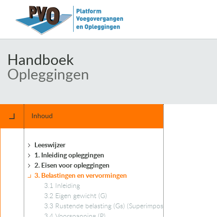
Handboek
Opleggingen
Inhoud
Leeswijzer
1. Inleiding opleggingen
2. Eisen voor opleggingen
3. Belastingen en vervormingen
3.1 Inleiding
3.2 Eigen gewicht (G)
3.3 Rustende belasting (Gs) (Superimposed dead load)
3.4 Voorspanning (P)