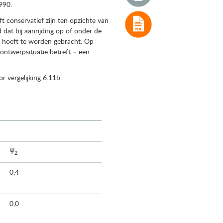
990.
 conservatief zijn ten opzichte van
dat bij aanrijding op of onder de
ng hoeft te worden gebracht. Op
ontwerpsituatie betreft – een
r vergelijking 6.11b.
Ψ
2
0,4
0,0