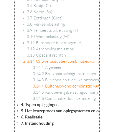
3.5 Kruip (Cr)
3.6 Krimp (Sh)
3.7 Zettingen (Gset)
3.8 Verkeersbelasting
3.9 Temperatuurbelasting (T)
3.10 Windbelasting (W)
3.11 Bijzondere belastingen (A)
3.12 Aardbevingsbelasting
3.13 Opspankrachten
3.14 Ontwerpsituatie (combinaties van belastingen en be
3.14.1 Algemeen
3.14.2 Bruikbaarheidsgrenstoestand (SLS)
3.14.3 Blijvende en tijdelijke ontwerpsituaties (ULS)
3.14.4 Buitengewone combinatie van belastingen
3.14.5 Aardbevingsbelastingcombinatie
3.14.6 Combinatie door vermoeiing
4. Typen opleggingen
5. Het keuzeproces van oplegsystemen en opleggingen
6. Realisatie
7. Instandhouding