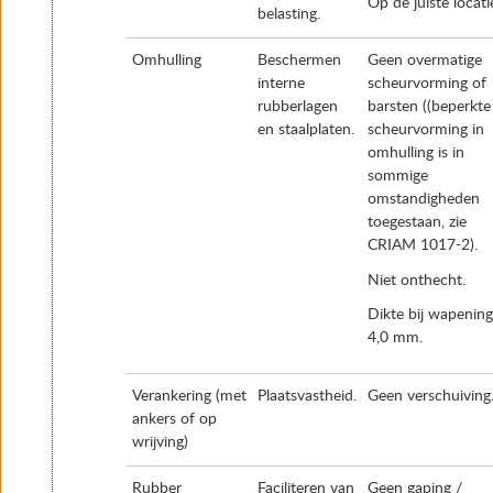
Op de juiste locati
belasting.
Omhulling
Beschermen
Geen overmatige
interne
scheurvorming of
rubberlagen
barsten ((beperkte
en staalplaten.
scheurvorming in
omhulling is in
sommige
omstandigheden
toegestaan, zie
CRIAM 1017-2).
Niet onthecht.
Dikte bij wapening
4,0 mm.
Verankering (met
Plaatsvastheid.
Geen verschuiving
ankers of op
wrijving)
Rubber
Faciliteren van
Geen gaping /