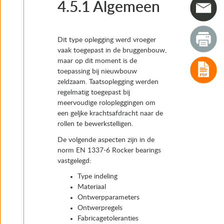
4. Typen opleggingen
4.5.1 Algemeen
4.1 Glijdelementen
4.2 Rubber opleggingen
4.3 Rolopleggingen
Dit type oplegging werd vroeger
4.4 Potopleggingen
vaak toegepast in de bruggenbouw,
4.5 Taatsopleggingen
maar op dit moment is de
4.5.1 Algemeen
toepassing bij nieuwbouw
4.5.2 Typen taatsopleggingen
zeldzaam. Taatsoplegging werden
4.5.3 Lijntaatsopleggingen
regelmatig toegepast bij
4.5.4 Punttaatsopleggingen
meervoudige rolopleggingen om
4.5.5 Essentiële eigenschappen
een geljke krachtsafdracht naar de
4.6 Bolsegment- en cilindersegmentopleggingen
rollen te bewerkstelligen.
4.7 Vasthoudopleggingen en geleideopleggingen
4.8 Scharnieropleggingen
De volgende aspecten zijn in de
4.9 Trek- drukopleggingen
norm EN 1337-6 Rocker bearings
5. Het keuzeproces van oplegsystemen en opleggingen
vastgelegd:
6. Realisatie
Type indeling
7. Instandhouding
Materiaal
Ontwerpparameters
Ontwerpregels
Fabricagetoleranties