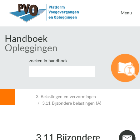
Menu
Handboek
Opleggingen
zoeken in handboek
Inhoud
3. Belastingen en vervormingen
3.11 Bijzondere belastingen (A)
Leeswijzer
1. Inleiding opleggingen
2. Eisen voor opleggingen
3. Belastingen en vervormingen
3.11 Bijzondere